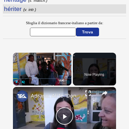
(s. masch.)
hériter
(v. intr.)
Sfoglia il dizionario francese-italiano a partire da:
×
Now Playing
×
Play
Unmute
Fullscreen
Adrano. All’Ic “Don Antonino La Mela” concluso scambio culturale. Lacrime e abbracci alla partenza d
Play