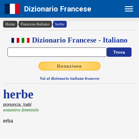
Dizionario Francese
Home
›
Francese-Italiano
›
herbe
Dizionario Francese - Italiano
Donazione
Vai al dizionario italiano-francese
herbe
pronuncia: /ɛʁb/
sostantivo femminile
erba