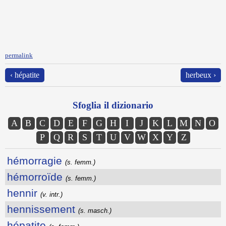
permalink
‹ hépatite
herbeux ›
Sfoglia il dizionario
A
B
C
D
E
F
G
H
I
J
K
L
M
N
O
P
Q
R
S
T
U
V
W
X
Y
Z
hémorragie
(s. femm.)
hémorroïde
(s. femm.)
hennir
(v. intr.)
hennissement
(s. masch.)
hépatite