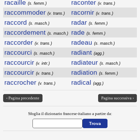
racaille
raconter
(s. femm.)
(v. trans.)
raccommoder
racornir
(v. trans.)
(v. trans.)
raccord
radar
(s. masch.)
(s. femm.)
raccordement
rade
(s. masch.)
(s. femm.)
raccorder
radeau
(v. trans.)
(s. masch.)
raccourci
radiant
(s. masch.)
(agg.)
raccourcir
radiateur
(v. intr.)
(s. masch.)
raccourcir
radiation
(v. trans.)
(s. femm.)
raccrocher
radical
(v. trans.)
(agg.)
‹ Pagina precedente
Pagina successiva ›
Sfoglia il dizionario francese-italiano a partire da: