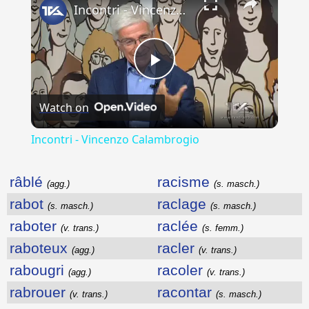
Incontri - Vincenzo Calambrogio
Play
Watch on
Video
Incontri - Vincenzo Calambrogio
râblé
racisme
(agg.)
(s. masch.)
rabot
raclage
(s. masch.)
(s. masch.)
raboter
raclée
(v. trans.)
(s. femm.)
raboteux
racler
(agg.)
(v. trans.)
rabougri
racoler
(agg.)
(v. trans.)
rabrouer
racontar
(v. trans.)
(s. masch.)