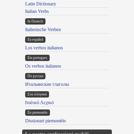
Latin Dictionary
Italian Verbs
In Deutsch
Italienische Verben
En español
Los verbos italianos
Em portugues
Os verbos italianos
По русски
Итальянские глаголы
Στα ελληνικά
Ιταλικό Λεχικό
Ën piemontèis
Dissionari piemontèis
Le nostre applicazioni mobili