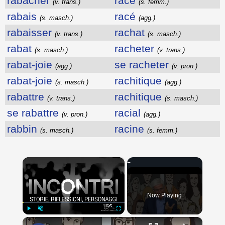
rabâcher
race
(v. trans.)
(s. femm.)
rabais
racé
(s. masch.)
(agg.)
rabaisser
rachat
(v. trans.)
(s. masch.)
rabat
racheter
(s. masch.)
(v. trans.)
rabat-joie
se racheter
(agg.)
(v. pron.)
rabat-joie
rachitique
(s. masch.)
(agg.)
rabattre
rachitique
(v. trans.)
(s. masch.)
se rabattre
racial
(v. pron.)
(agg.)
rabbin
racine
(s. masch.)
(s. femm.)
×
Now Playing
×
Play
Unmute
Fullscreen