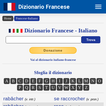
Dizionario Francese
Home
›
Francese-Italiano
Dizionario Francese - Italiano
Donazione
Vai al dizionario italiano-francese
Sfoglia il dizionario
A
B
C
D
E
F
G
H
I
J
K
L
M
N
O
P
Q
R
S
T
U
V
W
X
Y
Z
rabâcher
se raccrocher
(v. intr.)
(v. pron.)