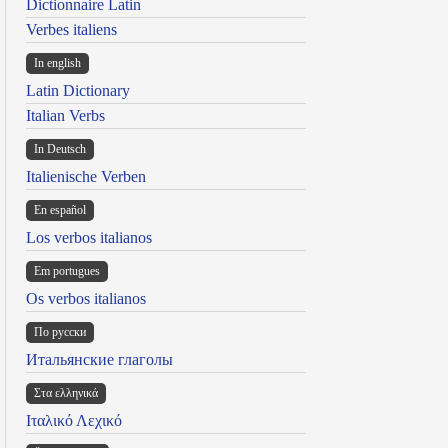
Dictionnaire Latin
Verbes italiens
In english
Latin Dictionary
Italian Verbs
In Deutsch
Italienische Verben
En español
Los verbos italianos
Em portugues
Os verbos italianos
По русски
Итальянские глаголы
Στα ελληνικά
Ιταλικό Λεχικό