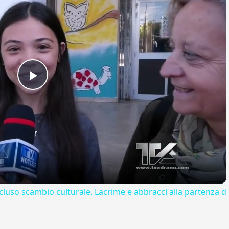
Play
Video
cluso scambio culturale. Lacrime e abbracci alla partenza d