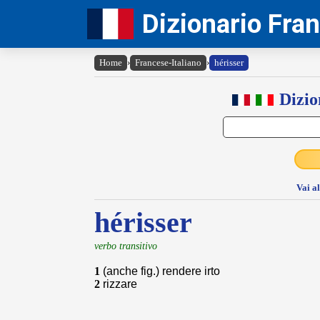
Dizionario Fra
Home
›
Francese-Italiano
›
hérisser
Dizio
Vai a
hérisser
verbo transitivo
1
(anche fig.) rendere irto
2
rizzare