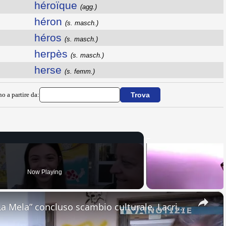
héroïque
(agg.)
héron
(s. masch.)
héros
(s. masch.)
herpès
(s. masch.)
herse
(s. femm.)
no a partire da:
Now Playing
×
Adrano. All’Ic “Don Antonino La Mela” concluso scambio culturale. Lacrime e abbracci alla partenza d