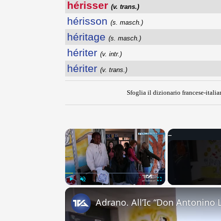
hérisser
(v. trans.)
hérisson
(s. masch.)
héritage
(s. masch.)
hériter
(v. intr.)
hériter
(v. trans.)
Sfoglia il dizionario francese-italia
×
Play
Unmute
Fullscreen