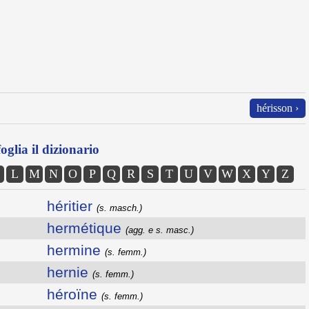
hérisson ›
oglia il dizionario
L
M
N
O
P
Q
R
S
T
U
V
W
X
Y
Z
héritier
(s. masch.)
hermétique
(agg. e s. masc.)
hermine
(s. femm.)
hernie
(s. femm.)
héroïne
(s. femm.)