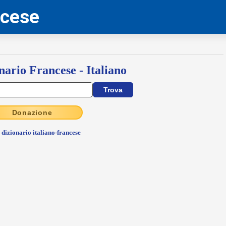
ncese
nario Francese - Italiano
Donazione
l dizionario italiano-francese