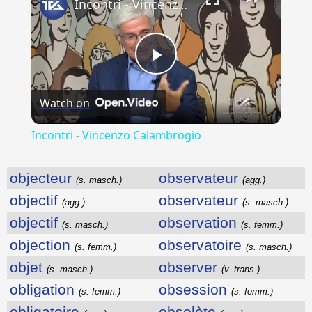
Incontri - Vincenzo Calambrogio
Play
Watch on
Video
Incontri - Vincenzo Calambrogio
objecteur
observateur
(s. masch.)
(agg.)
objectif
observateur
(agg.)
(s. masch.)
objectif
observation
(s. masch.)
(s. femm.)
objection
observatoire
(s. femm.)
(s. masch.)
objet
observer
(s. masch.)
(v. trans.)
obligation
obsession
(s. femm.)
(s. femm.)
obligatoire
obsolète