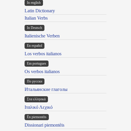
In english
Latin Dictionary
Italian Verbs
In Deutsch
Italienische Verben
En español
Los verbos italianos
Em portugues
Os verbos italianos
По русски
Итальянские глаголы
Στα ελληνικά
Ιταλικό Λεχικό
Ën piemontèis
Dissionari piemontèis