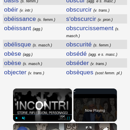
oasis
obscur
(s. femm.)
(agg. e s. masc.)
obéir
obscurcir
(v. intr.)
(v. trans.)
obéissance
s'obscurcir
(s. femm.)
(v. pron.)
obéissant
obscurcissement
(agg.)
(s.
masch.)
obélisque
obscurité
(s. masch.)
(s. femm.)
obèse
obsédé
(agg.)
(agg. e s. masc.)
obèse
obséder
(s. masch.)
(v. trans.)
objecter
obsèques
(v. trans.)
(sost femm. pl.)
×
Now Playing
×
Play
Unmute
Fullscreen