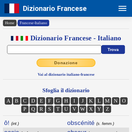
Dizionario Francese
Home
›
Francese-Italiano
Dizionario Francese - Italiano
Donazione
Vai al dizionario italiano-francese
Sfoglia il dizionario
A
B
C
D
E
F
G
H
I
J
K
L
M
N
O
P
Q
R
S
T
U
V
W
X
Y
Z
ô!
obscénité
(int.)
(s. femm.)