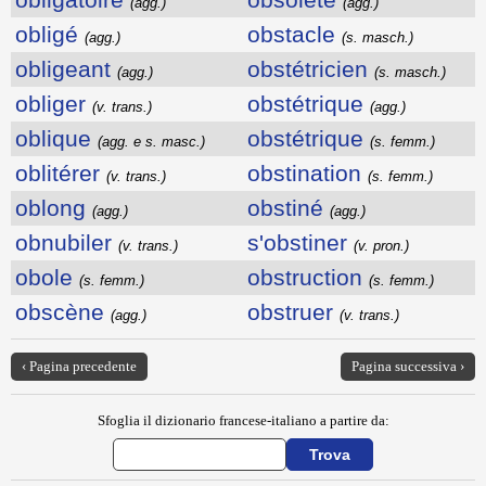
(agg.)
(agg.)
obligé
obstacle
(agg.)
(s. masch.)
obligeant
obstétricien
(agg.)
(s. masch.)
obliger
obstétrique
(v. trans.)
(agg.)
oblique
obstétrique
(agg. e s. masc.)
(s. femm.)
oblitérer
obstination
(v. trans.)
(s. femm.)
oblong
obstiné
(agg.)
(agg.)
obnubiler
s'obstiner
(v. trans.)
(v. pron.)
obole
obstruction
(s. femm.)
(s. femm.)
obscène
obstruer
(agg.)
(v. trans.)
‹ Pagina precedente
Pagina successiva ›
Sfoglia il dizionario francese-italiano a partire da: