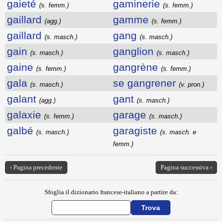
gaieté
gaminerie
(s. femm.)
(s. femm.)
gaillard
gamme
(agg.)
(s. femm.)
gaillard
gang
(s. masch.)
(s. masch.)
gain
ganglion
(s. masch.)
(s. masch.)
gaine
gangrène
(s. femm.)
(s. femm.)
gala
se gangrener
(s. masch.)
(v. pron.)
galant
gant
(agg.)
(s. masch.)
galaxie
garage
(s. femm.)
(s. masch.)
galbé
garagiste
(s. masch.)
(s. masch. e
femm.)
‹ Pagina precedente
Pagina successiva ›
Sfoglia il dizionario francese-italiano a partire da: