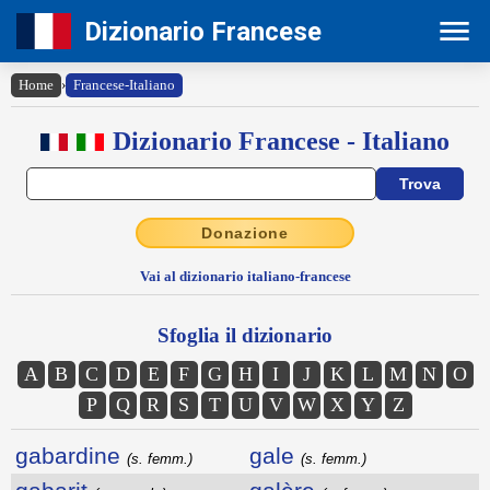
Dizionario Francese
Home
›
Francese-Italiano
Dizionario Francese - Italiano
Donazione
Vai al dizionario italiano-francese
Sfoglia il dizionario
A
B
C
D
E
F
G
H
I
J
K
L
M
N
O
P
Q
R
S
T
U
V
W
X
Y
Z
gabardine
gale
(s. femm.)
(s. femm.)