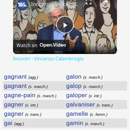
Incontri - Vincenzo Calambrogio
Play
Watch on
Video
Incontri - Vincenzo Calambrogio
gagnant
galon
(agg.)
(s. masch.)
gagnant
galop
(s. masch.)
(s. masch.)
gagne-pain
galoper
(s. masch.)
(v. intr.)
gagner
galvaniser
(v. intr.)
(v. trans.)
gagner
gamelle
(v. trans.)
(s. femm.)
gai
gamin
(agg.)
(s. masch.)