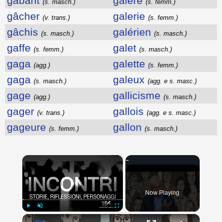
gabarit
galère
(s. masch.)
(s. femm.)
gâcher
galerie
(v. trans.)
(s. femm.)
gâchis
galérien
(s. masch.)
(s. masch.)
gaffe
galet
(s. femm.)
(s. masch.)
gaga
galette
(agg.)
(s. femm.)
gaga
galeux
(s. masch.)
(agg. e s. masc.)
gage
gallicisme
(agg.)
(s. masch.)
gager
gallois
(v. trans.)
(agg. e s. masc.)
gageure
gallon
(s. femm.)
(s. masch.)
×
Now Playing
×
Play
Unmute
Fullscreen