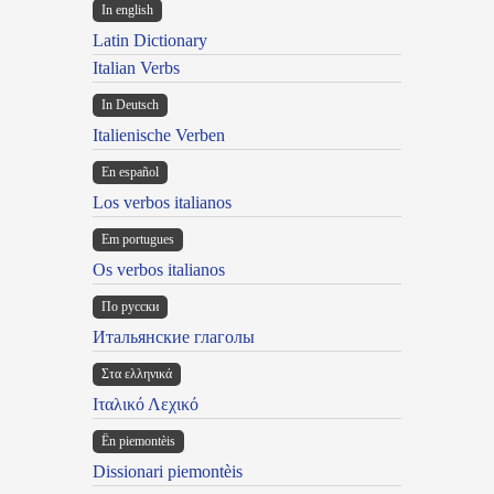
In english
Latin Dictionary
Italian Verbs
In Deutsch
Italienische Verben
En español
Los verbos italianos
Em portugues
Os verbos italianos
По русски
Итальянские глаголы
Στα ελληνικά
Ιταλικό Λεχικό
Ën piemontèis
Dissionari piemontèis