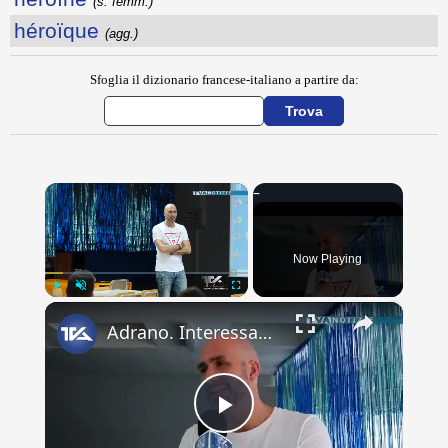
(s. femm.)
héroïque
(agg.)
Sfoglia il dizionario francese-italiano a partire da:
×
Now Playing
×
Play
Unmute
Fullscreen
Adrano. Interessante incontro al liceo “Verga” con il prof. Fabio Gamberini. Studenti del Linguistic
Play