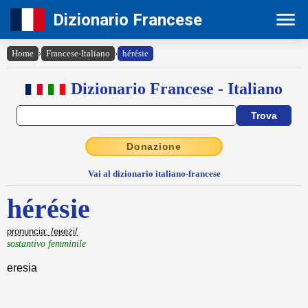
Dizionario Francese
Home
›
Francese-Italiano
›
hérésie
Dizionario Francese - Italiano
Donazione
Vai al dizionario italiano-francese
hérésie
pronuncia: /eʁezi/
sostantivo femminile
eresia