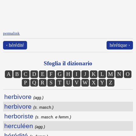
permalink
‹ hérédité
hérétique ›
Sfoglia il dizionario
A
B
C
D
E
F
G
H
I
J
K
L
M
N
O
P
Q
R
S
T
U
V
W
X
Y
Z
herbivore
(agg.)
herbivore
(s. masch.)
herboriste
(s. masch. e femm.)
herculéen
(agg.)
hérédité