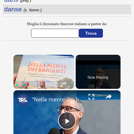
(prep.)
danse
(s. femm.)
Sfoglia il dizionario francese-italiano a partire da:
×
Now Playing
×
Play
Unmute
Fullscreen
“Nella mente dei briganti”. Viaggio nel fenomeno del brigantaggio con il libro del biancavillese Fil
Play