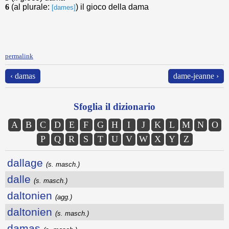
6
(al plurale:
) il gioco della dama
[dames]
permalink
‹ damas
dame-jeanne ›
Sfoglia il dizionario
A
B
C
D
E
F
G
H
I
J
K
L
M
N
O
P
Q
R
S
T
U
V
W
X
Y
Z
dallage
(s. masch.)
dalle
(s. masch.)
daltonien
(agg.)
daltonien
(s. masch.)
damas