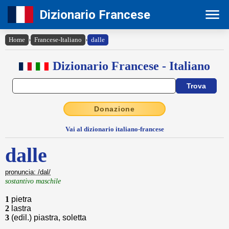
Dizionario Francese
Home
›
Francese-Italiano
›
dalle
Dizionario Francese - Italiano
Donazione
Vai al dizionario italiano-francese
dalle
pronuncia: /dal/
sostantivo maschile
1
pietra
2
lastra
3
(edil.) piastra, soletta