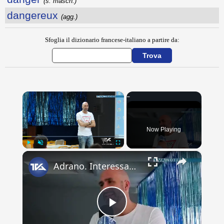
(s. masch.)
dangereux
(agg.)
Sfoglia il dizionario francese-italiano a partire da:
×
Now Playing
×
Play
Unmute
Fullscreen
Adrano. Interessante incontro al liceo “Verga” con il prof. Fabio Gamberini. Studenti del Linguistic
Play