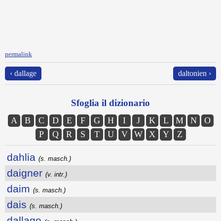
permalink
‹ dallage
daltonien ›
Sfoglia il dizionario
A
B
C
D
E
F
G
H
I
J
K
L
M
N
O
P
Q
R
S
T
U
V
W
X
Y
Z
dahlia
(s. masch.)
daigner
(v. intr.)
daim
(s. masch.)
dais
(s. masch.)
dallage