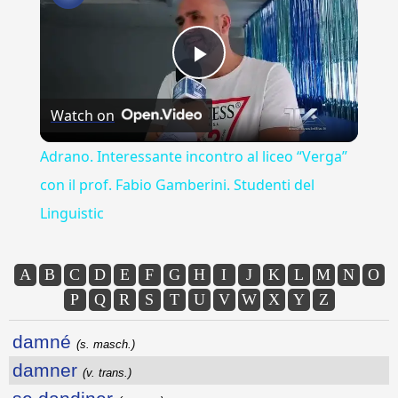
Play
Watch on
Video
Adrano. Interessante incontro al liceo “Verga”
con il prof. Fabio Gamberini. Studenti del
Linguistic
A
B
C
D
E
F
G
H
I
J
K
L
M
N
O
P
Q
R
S
T
U
V
W
X
Y
Z
damné
(s. masch.)
damner
(v. trans.)