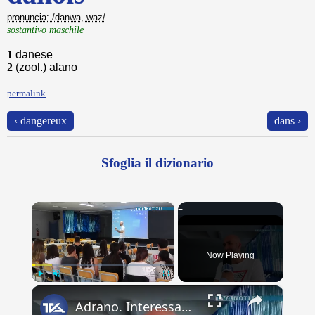
pronuncia: /danwa, waz/
sostantivo maschile
1
danese
2
(zool.) alano
permalink
‹ dangereux
dans ›
Sfoglia il dizionario
×
Now Playing
×
Play
Unmute
Fullscreen
Adrano. Interessante incontro al liceo “Verga” con il prof. Fabio Gamberini. Studenti del Linguistic