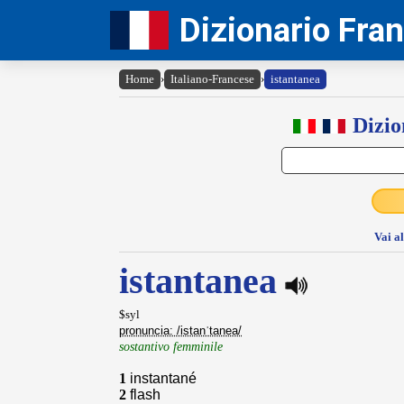
Dizionario Fra
Home
›
Italiano-Francese
›
istantanea
Dizio
Vai a
istantanea
$syl
pronuncia: /istanˈtanea/
sostantivo femminile
1
instantané
2
flash