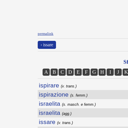
permalink
‹ issare
Sf
A
B
C
D
E
F
G
H
I
J
K
ispirare
(v. trans.)
ispirazione
(s. femm.)
israelita
(s. masch. e femm.)
israelita
(agg.)
issare
(v. trans.)