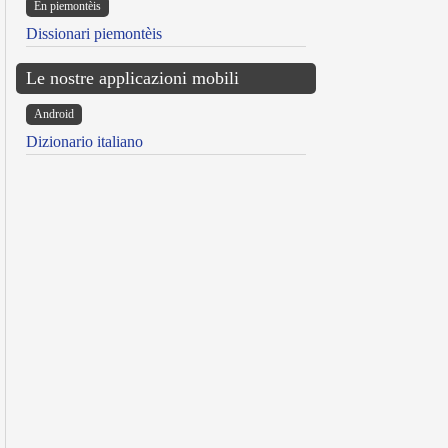
Ën piemontèis
Dissionari piemontèis
Le nostre applicazioni mobili
Android
Dizionario italiano
reen