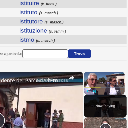
istituire
(v. trans.)
istituto
(s. masch.)
istitutore
(s. masch.)
istituzione
(s. femm.)
istmo
(s. masch.)
se a partire da:
×
×
Adrano. “Case Parlata”. Il presidente del Parco dell’Etna, Carlo Caputo. “Un presidio per la tutela
Play
Unmute
Fullsc
Now Playing