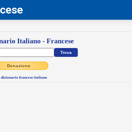
ncese
nario Italiano - Francese
Donazione
l dizionario francese-italiano