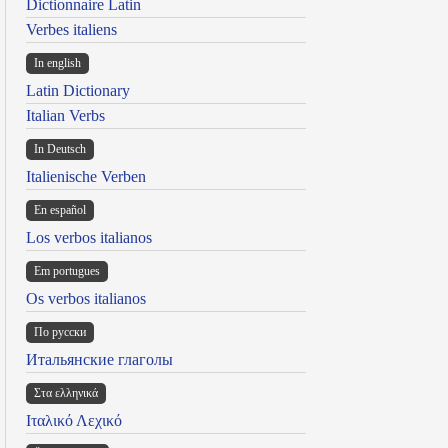
Dictionnaire Latin
Verbes italiens
In english
Latin Dictionary
Italian Verbs
In Deutsch
Italienische Verben
En español
Los verbos italianos
Em portugues
Os verbos italianos
По русски
Итальянские глаголы
Στα ελληνικά
Ιταλικό Λεχικό