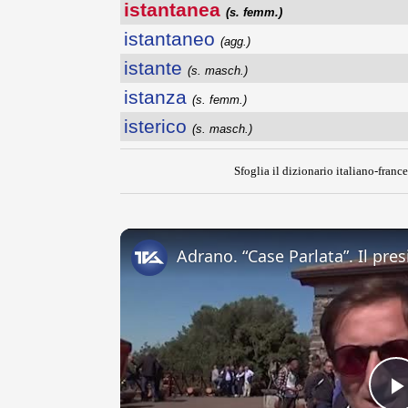
istantanea
(s. femm.)
istantaneo
(agg.)
istante
(s. masch.)
istanza
(s. femm.)
isterico
(s. masch.)
Sfoglia il dizionario italiano-france