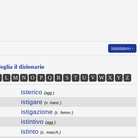
istantaneo ›
oglia il dizionario
L
M
N
O
P
Q
R
S
T
U
V
W
X
Y
Z
isterico
(agg.)
istigare
(v. trans.)
istigazione
(s. femm.)
istintivo
(agg.)
istinto
(s. masch.)