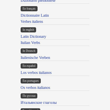
Dizionario piemontese
En français
Dictionnaire Latin
Verbes italiens
In english
Latin Dictionary
Italian Verbs
In Deutsch
Italienische Verben
En español
Los verbos italianos
Em portugues
Os verbos italianos
По русски
Итальянские глаголы