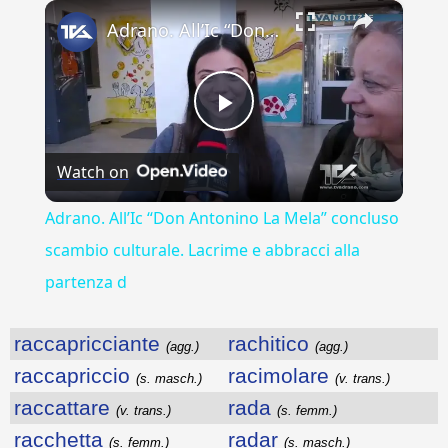
×
Play
Unmute
Fullscreen
Adrano. All’Ic “Don Antonino La Mela” concluso scambio culturale. Lacrime e abbracci alla partenza d
Play
Watch on
Video
Adrano. All’Ic “Don Antonino La Mela” concluso
scambio culturale. Lacrime e abbracci alla
partenza d
raccapricciante
rachitico
(agg.)
(agg.)
raccapriccio
racimolare
(s. masch.)
(v. trans.)
raccattare
rada
(v. trans.)
(s. femm.)
racchetta
radar
(s. femm.)
(s. masch.)