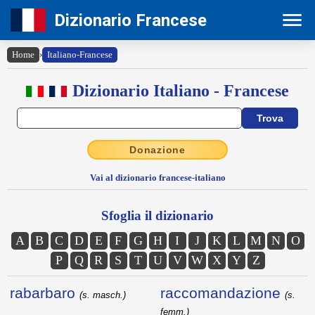
Dizionario Francese
Home
›
Italiano-Francese
Dizionario Italiano - Francese
Donazione
Vai al dizionario francese-italiano
Sfoglia il dizionario
A
B
C
D
E
F
G
H
I
J
K
L
M
N
O
P
Q
R
S
T
U
V
W
X
Y
Z
rabarbaro
raccomandazione
(s. masch.)
(s.
femm.)