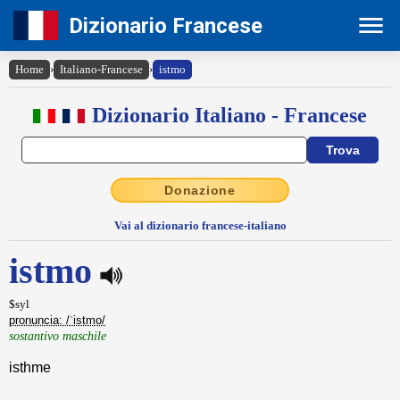
Dizionario Francese
Home
›
Italiano-Francese
›
istmo
Dizionario Italiano - Francese
Donazione
Vai al dizionario francese-italiano
istmo
$syl
pronuncia: /ˈistmo/
sostantivo maschile
isthme