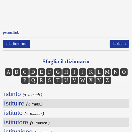
permalink
‹ istituzione
istrice ›
Sfoglia il dizionario
A
B
C
D
E
F
G
H
I
J
K
L
M
N
O
P
Q
R
S
T
U
V
W
X
Y
Z
istinto
(s. masch.)
istituire
(v. trans.)
istituto
(s. masch.)
istitutore
(s. masch.)
istituzione