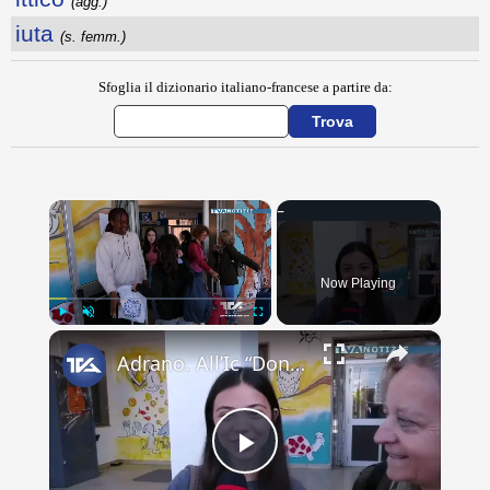
(agg.)
iuta
(s. femm.)
Sfoglia il dizionario italiano-francese a partire da:
×
Now Playing
×
Play
Unmute
Fullscreen
Adrano. All’Ic “Don Antonino La Mela” concluso scambio culturale. Lacrime e abbracci alla partenza d
Play