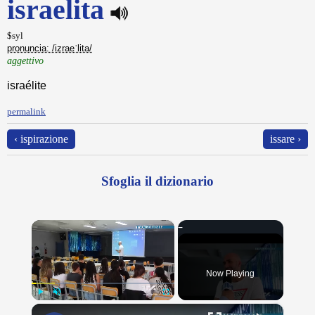
israelita
$syl
pronuncia: /izraeˈlita/
aggettivo
israélite
permalink
‹ ispirazione
issare ›
Sfoglia il dizionario
×
Now Playing
×
Play
Unmute
Fullscreen