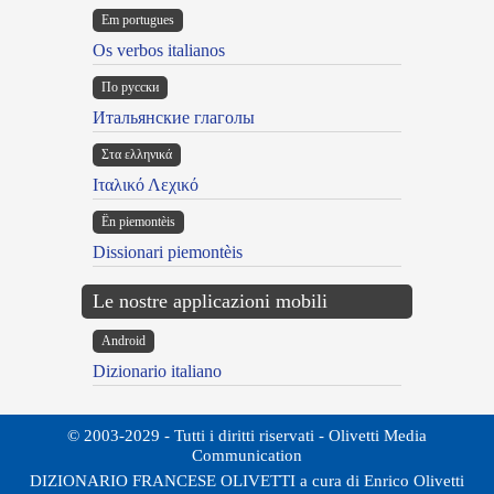
Em portugues
Os verbos italianos
По русски
Итальянские глаголы
Στα ελληνικά
Ιταλικό Λεχικό
Ën piemontèis
Dissionari piemontèis
Le nostre applicazioni mobili
Android
Dizionario italiano
© 2003-2029 - Tutti i diritti riservati - Olivetti Media
Communication
DIZIONARIO FRANCESE OLIVETTI a cura di Enrico Olivetti