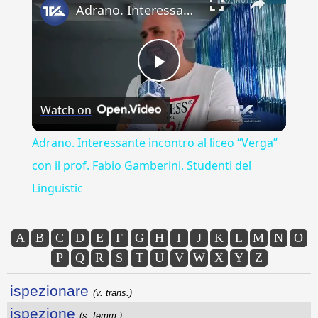
Adrano. Interessante incontro al liceo “Verga” con il prof. Fabio Gamberini. Studenti del Linguistic
Play
Watch on
Video
Adrano. Interessante incontro al liceo “Verga”
con il prof. Fabio Gamberini. Studenti del
Linguistic
A
B
C
D
E
F
G
H
I
J
K
L
M
N
O
P
Q
R
S
T
U
V
W
X
Y
Z
ispezionare
(v. trans.)
ispezione
(s. femm.)