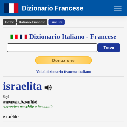
Dizionario Francese
Home
›
Italiano-Francese
›
israelita
Dizionario Italiano - Francese
Donazione
Vai al dizionario francese-italiano
israelita
$syl
pronuncia: /izraeˈlita/
sostantivo maschile e femminile
israélite