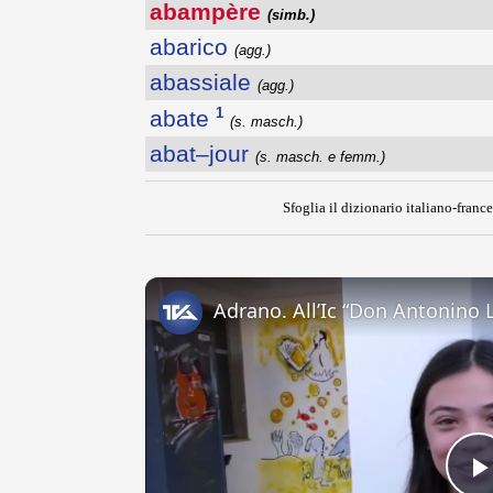
abampère
(simb.)
abarico
(agg.)
abassiale
(agg.)
1
abate
(s. masch.)
abat–jour
(s. masch. e femm.)
Sfoglia il dizionario italiano-france