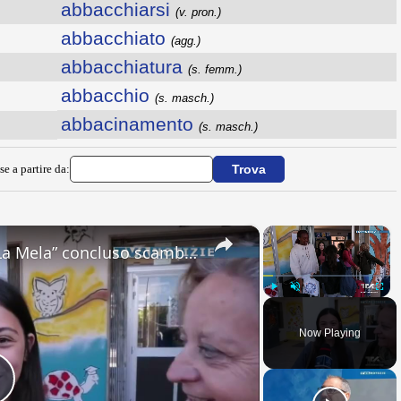
abbacchiarsi
(v. pron.)
abbacchiato
(agg.)
abbacchiatura
(s. femm.)
abbacchio
(s. masch.)
abbacinamento
(s. masch.)
se a partire da:
×
×
Adrano. All’Ic “Don Antonino La Mela” concluso scambio culturale. Lacrime e abbracci alla partenza d
Play
Unmute
Fullsc
Now Playing