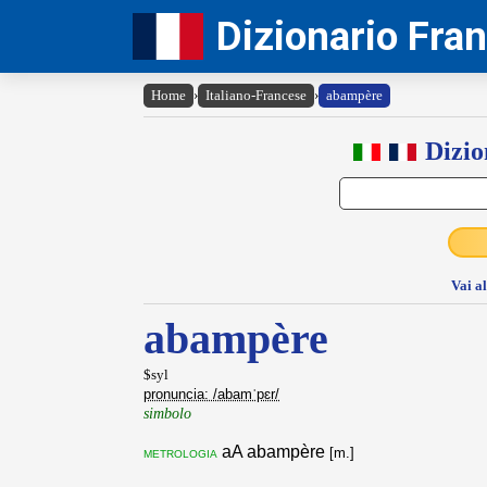
Dizionario Fra
Home
›
Italiano-Francese
›
abampère
Dizio
Vai a
abampère
$syl
pronuncia: /abamˈpɛr/
simbolo
aA abampère
metrologia
[m.]