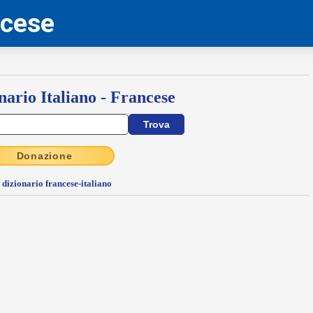
ncese
nario Italiano - Francese
Donazione
l dizionario francese-italiano