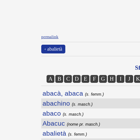
permalink
‹ abalietà
Sf
A
B
C
D
E
F
G
H
I
J
K
abacà, abaca
(s. femm.)
abachino
(s. masch.)
abaco
(s. masch.)
Abacuc
(nome pr. masch.)
abalietà
(s. femm.)