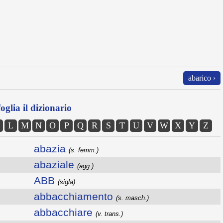
abarico ›
oglia il dizionario
L
M
N
O
P
Q
R
S
T
U
V
W
X
Y
Z
abazia
(s. femm.)
abaziale
(agg.)
ABB
(sigla)
abbacchiamento
(s. masch.)
abbacchiare
(v. trans.)