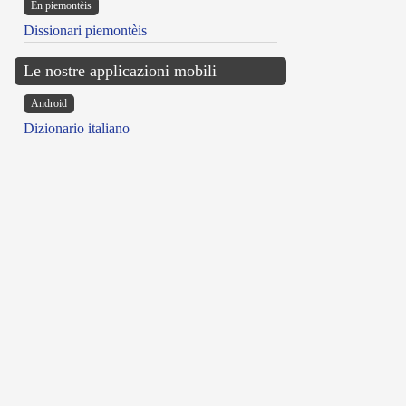
Ën piemontèis
Dissionari piemontèis
Le nostre applicazioni mobili
Android
Dizionario italiano
reen