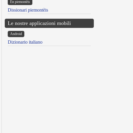
Ën piemontèis
Dissionari piemontèis
Le nostre applicazioni mobili
Android
Dizionario italiano
reen