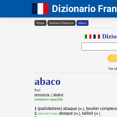
Dizionario Fra
Home
›
Italiano-Francese
›
abaco
Dizio
Vai a
abaco
$syl
pronuncia: /ˈabako/
sostantivo maschile
1
(pallottoliere) abaque
, boulier compteu
[m.]
2
abaque
, tailloir
architettura
[m.]
[m.]