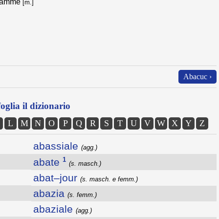
gramme
[m.]
Abacuc ›
oglia il dizionario
L
M
N
O
P
Q
R
S
T
U
V
W
X
Y
Z
abassiale
(agg.)
1
abate
(s. masch.)
abat–jour
(s. masch. e femm.)
abazia
(s. femm.)
abaziale
(agg.)