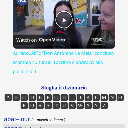
Play
Watch on
Video
Adrano. All’Ic “Don Antonino La Mela” concluso
scambio culturale. Lacrime e abbracci alla
partenza d
Sfoglia il dizionario
A
B
C
D
E
F
G
H
I
J
K
L
M
N
O
P
Q
R
S
T
U
V
W
X
Y
Z
abat–jour
(s. masch. e femm.)