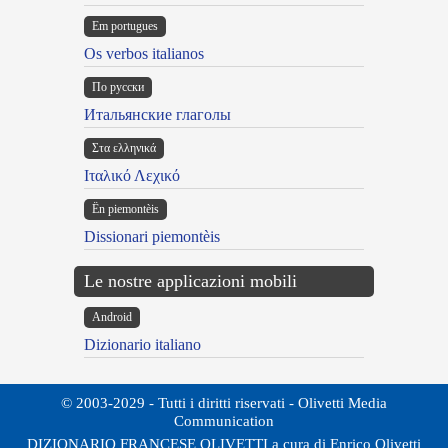
Em portugues
Os verbos italianos
По русски
Итальянские глаголы
Στα ελληνικά
Ιταλικό Λεχικό
Ën piemontèis
Dissionari piemontèis
Le nostre applicazioni mobili
Android
Dizionario italiano
© 2003-2029 - Tutti i diritti riservati - Olivetti Media
Communication
DIZIONARIO FRANCESE OLIVETTI a cura di Enrico Olivetti