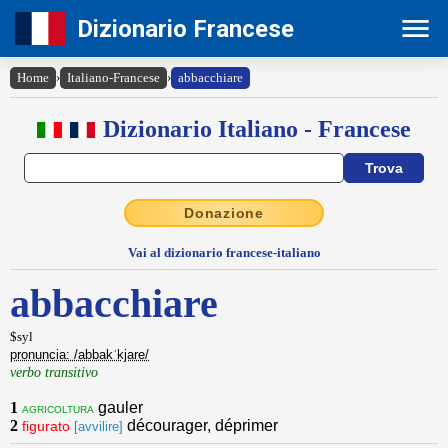
Dizionario Francese
Home
›
Italiano-Francese
›
abbacchiare
Dizionario Italiano - Francese
Donazione
Vai al dizionario francese-italiano
abbacchiare
$syl
pronuncia: /abbakˈkjare/
verbo transitivo
1
gauler
agricoltura
2
décourager, déprimer
figurato
[avvilire]