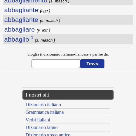
abbagliamento
(s. masch.)
abbagliante
(agg.)
abbagliante
(s. masch.)
abbagliare
(v. intr.)
1
abbaglio
(s. masch.)
Sfoglia il dizionario italiano-francese a partire da:
---CACHE---
I nostri siti
Dizionario italiano
Grammatica italiana
Verbi Italiani
Dizionario latino
Dizionario greco antico