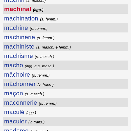
(s. masch.)
machinal
(agg.)
machination
(s. femm.)
machine
(s. femm.)
machinerie
(s. femm.)
machiniste
(s. masch. e femm.)
machisme
(s. masch.)
macho
(agg. e s. masc.)
mâchoire
(s. femm.)
mâchonner
(v. trans.)
maçon
(s. masch.)
maçonnerie
(s. femm.)
maculé
(agg.)
maculer
(v. trans.)
madame