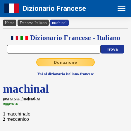
Dizionario Francese
Home
›
Francese-Italiano
›
machinal
Dizionario Francese - Italiano
Donazione
Vai al dizionario italiano-francese
machinal
pronuncia: /maʃinal, o/
aggettivo
1
macchinale
2
meccanico