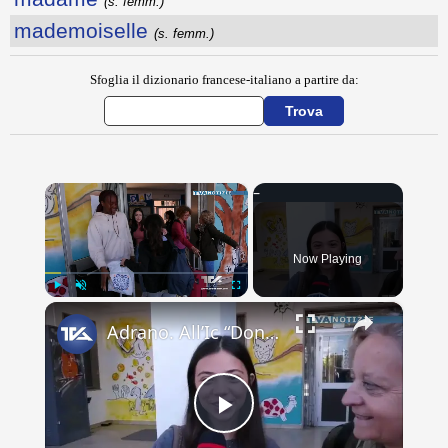
(s. femm.)
mademoiselle
(s. femm.)
Sfoglia il dizionario francese-italiano a partire da:
×
Now Playing
×
Play
Unmute
Fullscreen
Adrano. All’Ic “Don Antonino La Mela” concluso scambio culturale. Lacrime e abbracci alla partenza d
Play