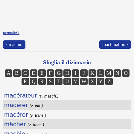
permalink
‹ machin
machination ›
Sfoglia il dizionario
A
B
C
D
E
F
G
H
I
J
K
L
M
N
O
P
Q
R
S
T
U
V
W
X
Y
Z
macérateur
(s. masch.)
macérer
(v. intr.)
macérer
(v. trans.)
mâcher
(v. trans.)
machin