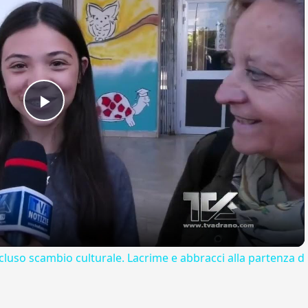
Play
Video
cluso scambio culturale. Lacrime e abbracci alla partenza d