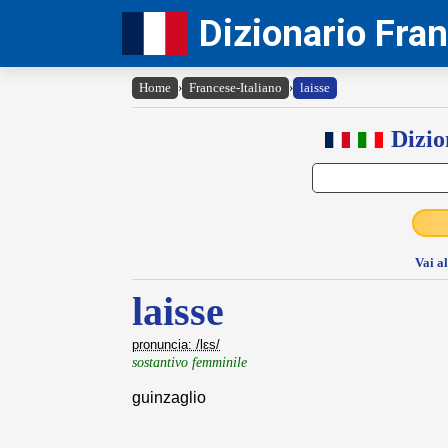
Dizionario Fra
Home
›
Francese-Italiano
›
laisse
Dizio
Vai a
laisse
pronuncia: /lɛs/
sostantivo femminile
guinzaglio