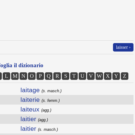
laisser ›
oglia il dizionario
L
M
N
O
P
Q
R
S
T
U
V
W
X
Y
Z
laitage
(s. masch.)
laiterie
(s. femm.)
laiteux
(agg.)
laitier
(agg.)
laitier
(s. masch.)