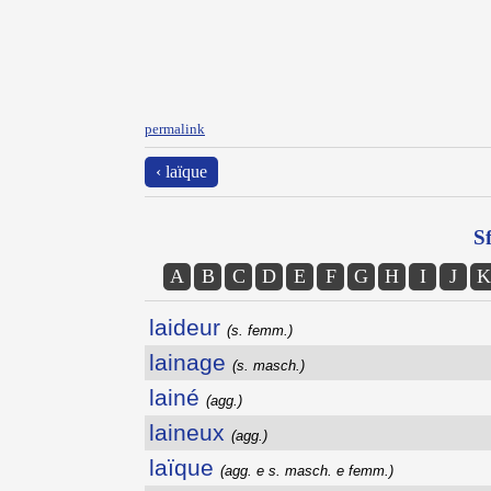
permalink
‹ laïque
Sf
A
B
C
D
E
F
G
H
I
J
K
laideur
(s. femm.)
lainage
(s. masch.)
lainé
(agg.)
laineux
(agg.)
laïque
(agg. e s. masch. e femm.)