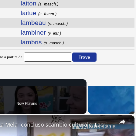
laiton
(s. masch.)
laitue
(s. femm.)
lambeau
(s. masch.)
lambiner
(v. intr.)
lambris
(s. masch.)
no a partire da:
Now Playing
×
Adrano. All’Ic “Don Antonino La Mela” concluso scambio culturale. Lacrime e abbracci alla partenza d