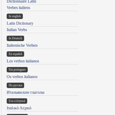
Dictionnaire Latin
Verbes italiens
In english
Latin Dictionary
Italian Verbs
In Deutsch
Italienische Verben
En español
Los verbos italianos
Em portugues
Os verbos italianos
По русски
Итальянские глаголы
Στα ελληνικά
Ιταλικό Λεχικό