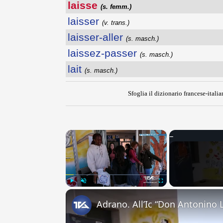
laisse
(s. femm.)
laisser
(v. trans.)
laisser-aller
(s. masch.)
laissez-passer
(s. masch.)
lait
(s. masch.)
Sfoglia il dizionario francese-italia
×
Play
Unmute
Fullscreen