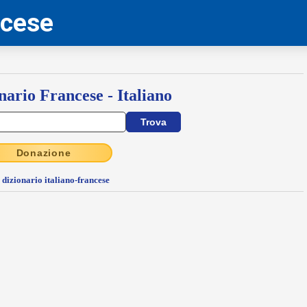
ncese
nario Francese - Italiano
Donazione
l dizionario italiano-francese