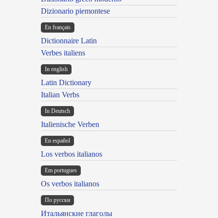
Dizionario piemontese
En français
Dictionnaire Latin
Verbes italiens
In english
Latin Dictionary
Italian Verbs
In Deutsch
Italienische Verben
En español
Los verbos italianos
Em portugues
Os verbos italianos
По русски
Итальянские глаголы