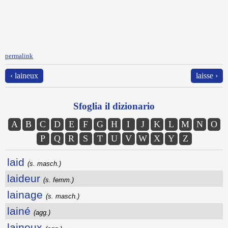
permalink
‹ laineux
laisse ›
Sfoglia il dizionario
A
B
C
D
E
F
G
H
I
J
K
L
M
N
O
P
Q
R
S
T
U
V
W
X
Y
Z
laid
(s. masch.)
laideur
(s. femm.)
lainage
(s. masch.)
lainé
(agg.)
laineux