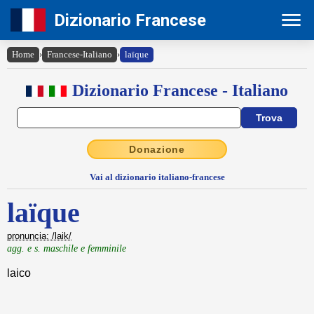
Dizionario Francese
Home
›
Francese-Italiano
›
laïque
Dizionario Francese - Italiano
Donazione
Vai al dizionario italiano-francese
laïque
pronuncia: /laik/
agg. e s. maschile e femminile
laico