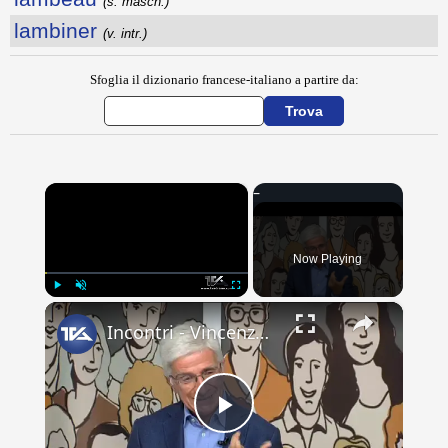
(s. masch.)
lambiner
(v. intr.)
Sfoglia il dizionario francese-italiano a partire da:
×
Now Playing
×
Play
Unmute
Fullscreen
Incontri - Vincenzo Calambrogio
Play