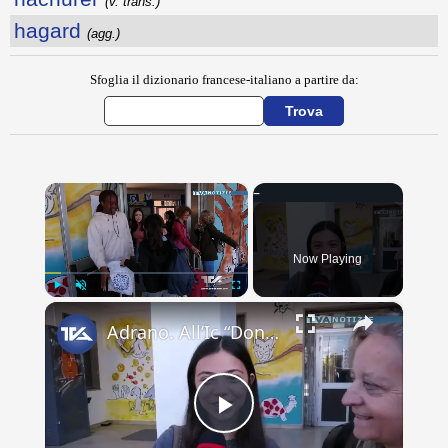
(v. trans.)
hagard
(agg.)
Sfoglia il dizionario francese-italiano a partire da:
×
Now Playing
×
Play
Unmute
Fullscreen
Adrano. All’Ic “Don Antonino La Mela” concluso scambio culturale. Lacrime e abbracci alla partenza d
Play