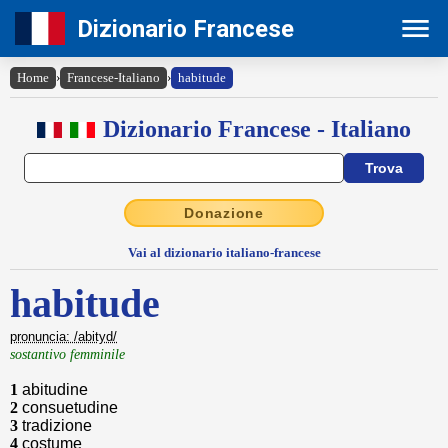
Dizionario Francese
Home
›
Francese-Italiano
›
habitude
Dizionario Francese - Italiano
Donazione
Vai al dizionario italiano-francese
habitude
pronuncia: /abityd/
sostantivo femminile
1
abitudine
2
consuetudine
3
tradizione
4
costume