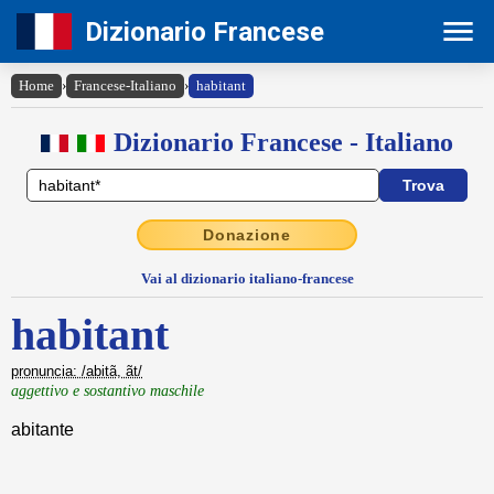
Dizionario Francese
Home
›
Francese-Italiano
›
habitant
Dizionario Francese - Italiano
Donazione
Vai al dizionario italiano-francese
habitant
pronuncia: /abitã, ãt/
aggettivo e sostantivo maschile
abitante