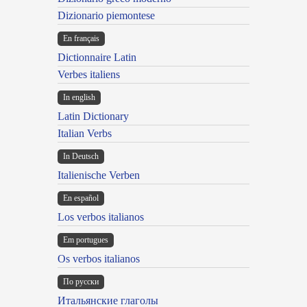
Dizionario piemontese
En français
Dictionnaire Latin
Verbes italiens
In english
Latin Dictionary
Italian Verbs
In Deutsch
Italienische Verben
En español
Los verbos italianos
Em portugues
Os verbos italianos
По русски
Итальянские глаголы