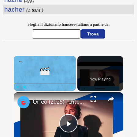
(agg.)
hacher
(v. trans.)
Sfoglia il dizionario francese-italiano a partire da:
×
Now Playing
×
Play
Unmute
Fullscreen
Orfeo (2025) - Intervista all'attore Luca Vergoni
Play