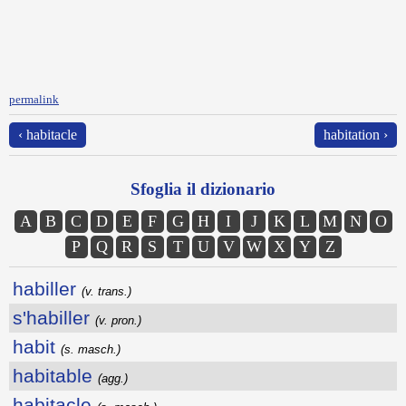
permalink
‹ habitacle
habitation ›
Sfoglia il dizionario
A
B
C
D
E
F
G
H
I
J
K
L
M
N
O
P
Q
R
S
T
U
V
W
X
Y
Z
habiller
(v. trans.)
s'habiller
(v. pron.)
habit
(s. masch.)
habitable
(agg.)
habitacle