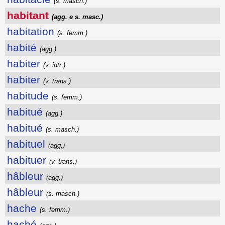
(s. masch.)
habitant
(agg. e s. masc.)
habitation
(s. femm.)
habité
(agg.)
habiter
(v. intr.)
habiter
(v. trans.)
habitude
(s. femm.)
habitué
(agg.)
habitué
(s. masch.)
habituel
(agg.)
habituer
(v. trans.)
hâbleur
(agg.)
hâbleur
(s. masch.)
hache
(s. femm.)
haché