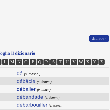
daurade ›
oglia il dizionario
L
M
N
O
P
Q
R
S
T
U
V
W
X
Y
Z
dé
(s. masch.)
débâcle
(s. femm.)
déballer
(v. trans.)
débandade
(s. femm.)
débarbouiller
(v. trans.)