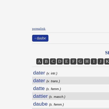
permalink
‹ daube
Sf
A
B
C
D
E
F
G
H
I
J
K
dater
(v. intr.)
dater
(v. trans.)
datte
(s. femm.)
dattier
(s. masch.)
daube
(s. femm.)