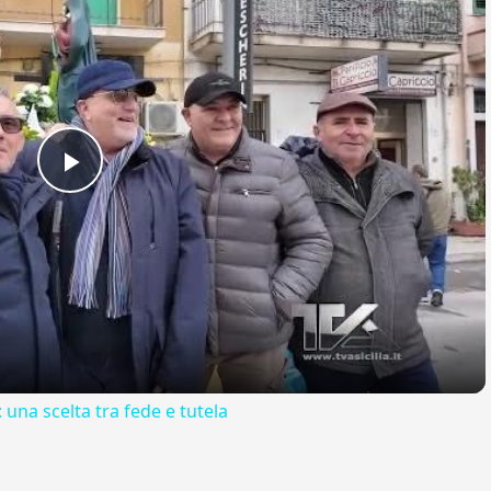
Play
Video
 una scelta tra fede e tutela