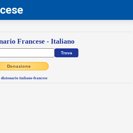
ncese
nario Francese - Italiano
Donazione
l dizionario italiano-francese