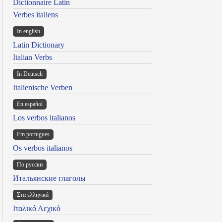
Dictionnaire Latin
Verbes italiens
In english
Latin Dictionary
Italian Verbs
In Deutsch
Italienische Verben
En español
Los verbos italianos
Em portugues
Os verbos italianos
По русски
Итальянские глаголы
Στα ελληνικά
Ιταλικό Λεχικό