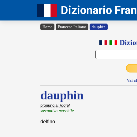
Dizionario Fra
Home
›
Francese-Italiano
›
dauphin
Dizio
Vai a
dauphin
pronuncia: /dofẽ/
sostantivo maschile
delfino