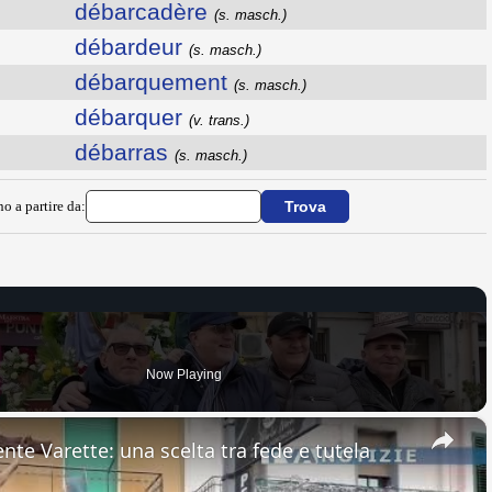
débarcadère
(s. masch.)
débardeur
(s. masch.)
débarquement
(s. masch.)
débarquer
(v. trans.)
débarras
(s. masch.)
no a partire da:
Now Playing
×
nte Varette: una scelta tra fede e tutela