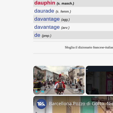
dauphin
(s. masch.)
daurade
(s. femm.)
davantage
(agg.)
davantage
(avv.)
de
(prep.)
Sfoglia il dizionario francese-italia
×
Play
Unmute
Fullscreen
Barcellona Pozzo di Gotto. Nie