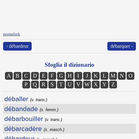
permalink
‹ débardeur
débarquer ›
Sfoglia il dizionario
A
B
C
D
E
F
G
H
I
J
K
L
M
N
O
P
Q
R
S
T
U
V
W
X
Y
Z
déballer
(v. trans.)
débandade
(s. femm.)
débarbouiller
(v. trans.)
débarcadère
(s. masch.)
débardeur