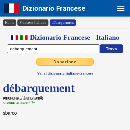
Dizionario Francese
Home
›
Francese-Italiano
›
débarquement
Dizionario Francese - Italiano
Donazione
Vai al dizionario italiano-francese
débarquement
pronuncia: /debaʁkəmã/
sostantivo maschile
sbarco