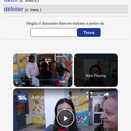
(s. masch.)
débiter
(v. trans.)
Sfoglia il dizionario francese-italiano a partire da:
×
Now Playing
×
Play
Unmute
Fullscreen
Adrano. All’Ic “Don Antonino La Mela” concluso scambio culturale. Lacrime e abbracci alla partenza d
Play