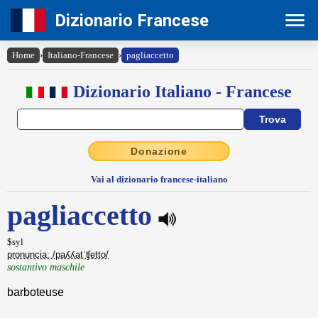
Dizionario Francese
Home
›
Italiano-Francese
›
pagliaccetto
Dizionario Italiano - Francese
Donazione
Vai al dizionario francese-italiano
pagliaccetto
$syl
pronuncia: /paʎʎatˈʧetto/
sostantivo maschile
barboteuse