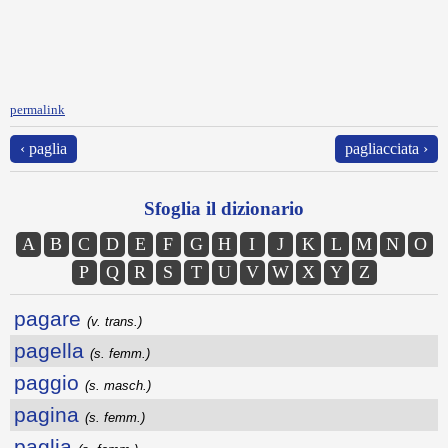
permalink
‹ paglia
pagliacciata ›
Sfoglia il dizionario
A
B
C
D
E
F
G
H
I
J
K
L
M
N
O
P
Q
R
S
T
U
V
W
X
Y
Z
pagare
(v. trans.)
pagella
(s. femm.)
paggio
(s. masch.)
pagina
(s. femm.)
paglia