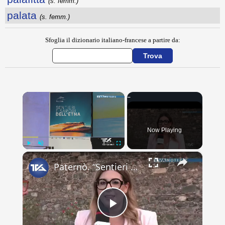
(s. femm.)
palata
(s. femm.)
Sfoglia il dizionario italiano-francese a partire da:
×
Now Playing
×
Play
Unmute
Fullscreen
Paternò. “Sentieri e Sapori dell’Etna”, presentato il progetto del Gal Etna che coinvolge 11 Comuni
Play