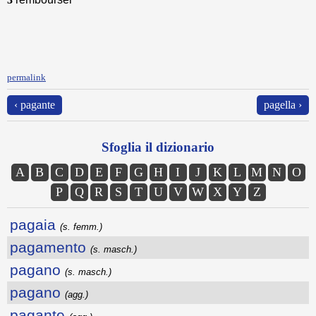
permalink
‹ pagante
pagella ›
Sfoglia il dizionario
A
B
C
D
E
F
G
H
I
J
K
L
M
N
O
P
Q
R
S
T
U
V
W
X
Y
Z
pagaia
(s. femm.)
pagamento
(s. masch.)
pagano
(s. masch.)
pagano
(agg.)
pagante