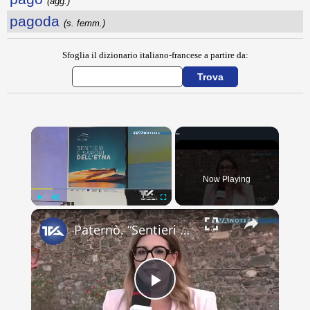
(agg.)
pagoda
(s. femm.)
Sfoglia il dizionario italiano-francese a partire da:
×
Now Playing
×
Play
Unmute
Fullscreen
Paternò. “Sentieri e Sapori dell’Etna”, presentato il progetto del Gal Etna che coinvolge 11 Comuni
Play