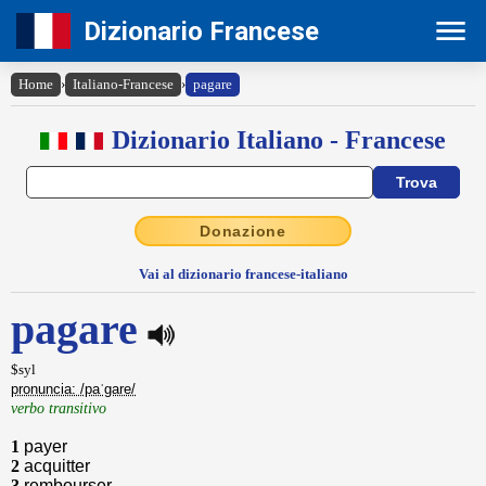
Dizionario Francese
Home
›
Italiano-Francese
›
pagare
Dizionario Italiano - Francese
Donazione
Vai al dizionario francese-italiano
pagare
$syl
pronuncia: /paˈgare/
verbo transitivo
1
payer
2
acquitter
3
rembourser