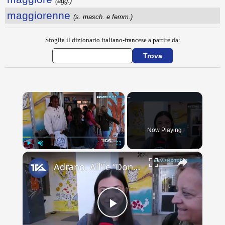
(agg.)
maggiorenne
(s. masch. e femm.)
Sfoglia il dizionario italiano-francese a partire da:
×
Now Playing
×
Play
Unmute
Fullscreen
Adrano. All’Ic “Don Antonino La Mela” concluso scambio culturale. Lacrime e abbracci alla partenza d
Play