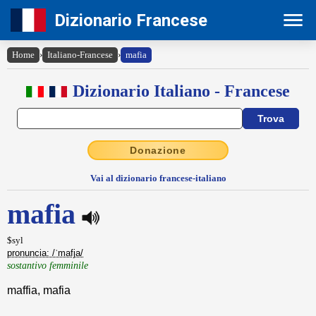
Dizionario Francese
Home
›
Italiano-Francese
›
mafia
Dizionario Italiano - Francese
Donazione
Vai al dizionario francese-italiano
mafia
$syl
pronuncia: /ˈmafja/
sostantivo femminile
maffia, mafia