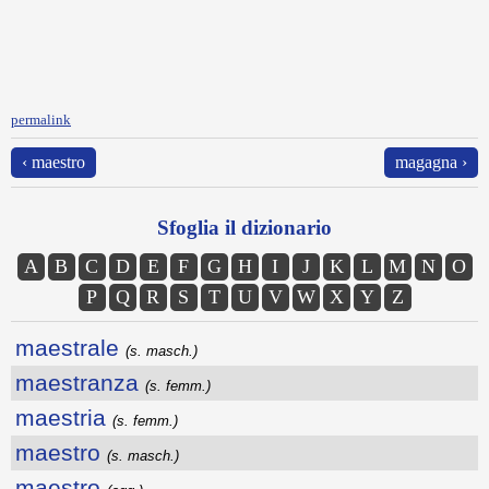
permalink
‹ maestro
magagna ›
Sfoglia il dizionario
A
B
C
D
E
F
G
H
I
J
K
L
M
N
O
P
Q
R
S
T
U
V
W
X
Y
Z
maestrale
(s. masch.)
maestranza
(s. femm.)
maestria
(s. femm.)
maestro
(s. masch.)
maestro