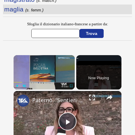
(s. masch.)
maglia
(s. femm.)
Sfoglia il dizionario italiano-francese a partire da:
×
Now Playing
×
Play
Unmute
Fullscreen
Paternò. “Sentieri e Sapori dell’Etna”, presentato il progetto del Gal Etna che coinvolge 11 Comuni
Play