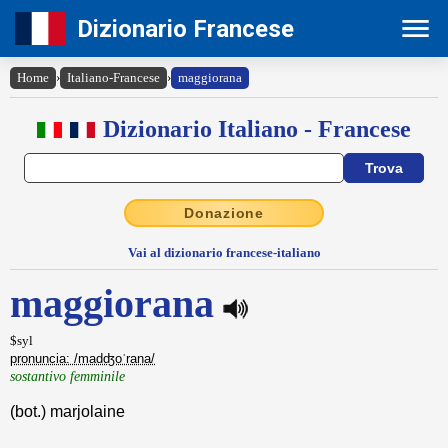
Dizionario Francese
Home
›
Italiano-Francese
›
maggiorana
Dizionario Italiano - Francese
Donazione
Vai al dizionario francese-italiano
maggiorana
$syl
pronuncia: /madʤoˈrana/
sostantivo femminile
(bot.) marjolaine