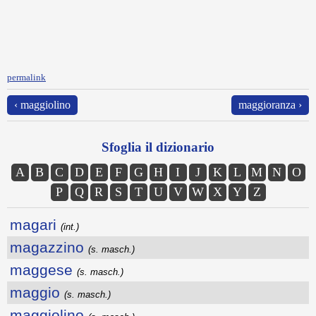
permalink
‹ maggiolino
maggioranza ›
Sfoglia il dizionario
A
B
C
D
E
F
G
H
I
J
K
L
M
N
O
P
Q
R
S
T
U
V
W
X
Y
Z
magari
(int.)
magazzino
(s. masch.)
maggese
(s. masch.)
maggio
(s. masch.)
maggiolino