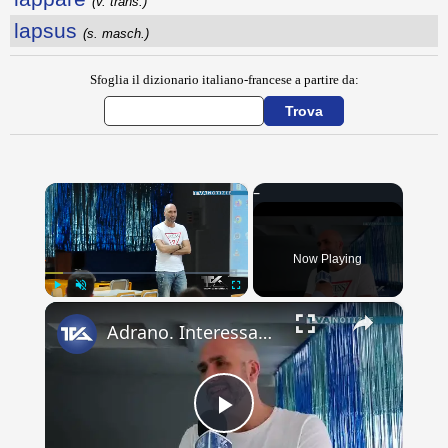
(v. trans.)
lapsus
(s. masch.)
Sfoglia il dizionario italiano-francese a partire da:
×
Now Playing
×
Play
Unmute
Fullscreen
Adrano. Interessante incontro al liceo “Verga” con il prof. Fabio Gamberini. Studenti del Linguistic
Play