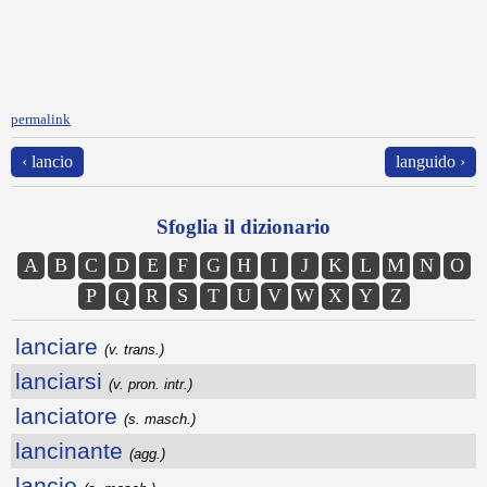
permalink
‹ lancio
languido ›
Sfoglia il dizionario
A
B
C
D
E
F
G
H
I
J
K
L
M
N
O
P
Q
R
S
T
U
V
W
X
Y
Z
lanciare
(v. trans.)
lanciarsi
(v. pron. intr.)
lanciatore
(s. masch.)
lancinante
(agg.)
lancio