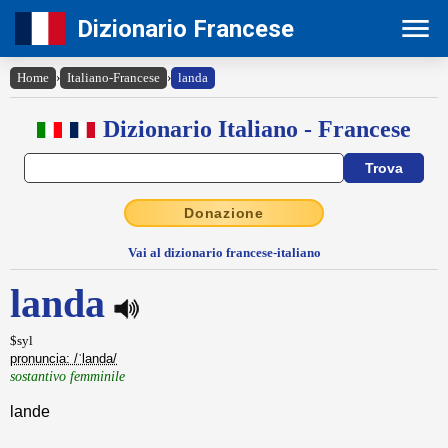
Dizionario Francese
Home
›
Italiano-Francese
›
landa
Dizionario Italiano - Francese
Donazione
Vai al dizionario francese-italiano
landa
$syl
pronuncia: /ˈlanda/
sostantivo femminile
lande