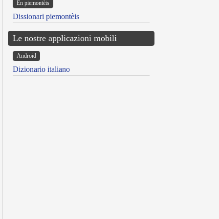
Ën piemontèis
Dissionari piemontèis
Le nostre applicazioni mobili
Android
Dizionario italiano
reen