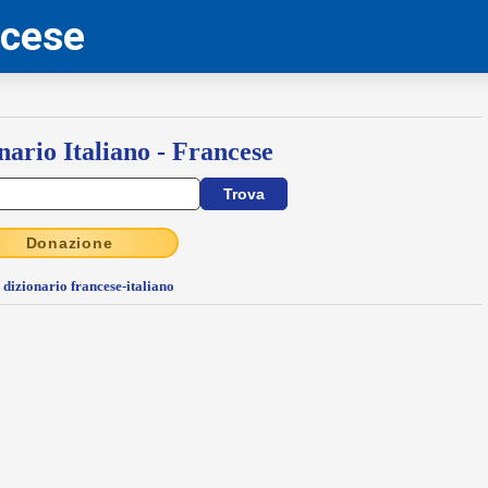
ncese
nario Italiano - Francese
Donazione
l dizionario francese-italiano