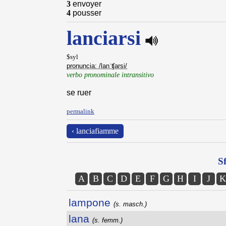
3
envoyer
4
pousser
lanciarsi
$syl
pronuncia: /lanˈʧarsi/
verbo pronominale intransitivo
se ruer
permalink
‹ lanciafiamme
Sf
A
B
C
D
E
F
G
H
I
J
K
lampone
(s. masch.)
lana
(s. femm.)