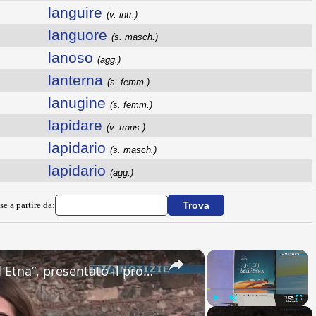
languire
(v. intr.)
languore
(s. masch.)
lanoso
(agg.)
lanterna
(s. femm.)
lanugine
(s. femm.)
lapidare
(v. trans.)
lapidario
(s. masch.)
lapidario
(agg.)
se a partire da:
×
×
Paternò. “Sentieri e Sapori dell’Etna”, presentato il progetto del Gal Etna che coinvolge 11 Comuni
Play
Unmute
Fullsc