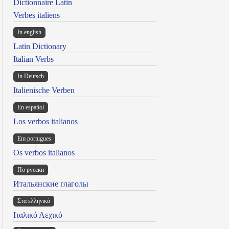
Dictionnaire Latin
Verbes italiens
In english
Latin Dictionary
Italian Verbs
In Deutsch
Italienische Verben
En español
Los verbos italianos
Em portugues
Os verbos italianos
По русски
Итальянские глаголы
Στα ελληνικά
Ιταλικό Λεχικό