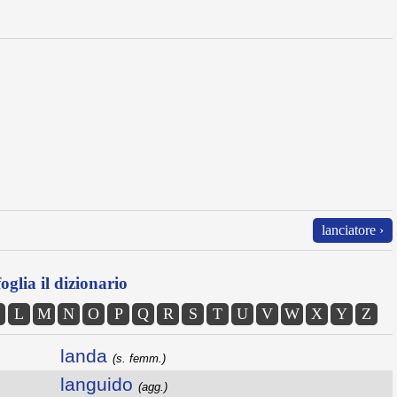
lanciatore ›
oglia il dizionario
L
M
N
O
P
Q
R
S
T
U
V
W
X
Y
Z
landa
(s. femm.)
languido
(agg.)