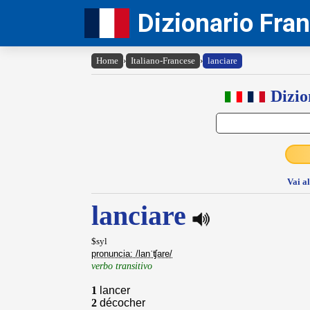
Dizionario Fra
Home
›
Italiano-Francese
›
lanciare
Dizio
Vai a
lanciare
$syl
pronuncia: /lanˈʧare/
verbo transitivo
1
lancer
2
décocher