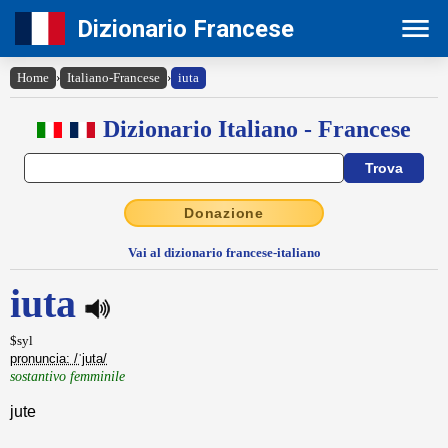
Dizionario Francese
Home
›
Italiano-Francese
›
iuta
Dizionario Italiano - Francese
Donazione
Vai al dizionario francese-italiano
iuta
$syl
pronuncia: /ˈjuta/
sostantivo femminile
jute