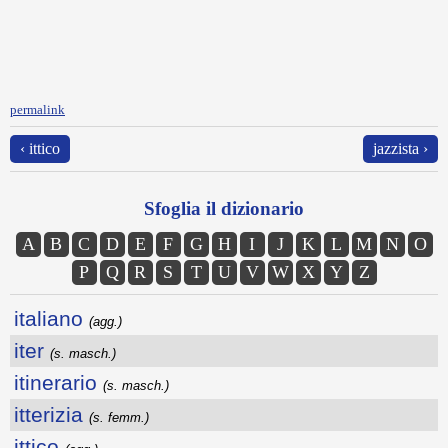
permalink
‹ ittico
jazzista ›
Sfoglia il dizionario
A
B
C
D
E
F
G
H
I
J
K
L
M
N
O
P
Q
R
S
T
U
V
W
X
Y
Z
italiano
(agg.)
iter
(s. masch.)
itinerario
(s. masch.)
itterizia
(s. femm.)
ittico