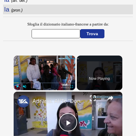
(art. det.)
la
(pron.)
Sfoglia il dizionario italiano-francese a partire da:
×
Now Playing
×
Play
Unmute
Fullscreen
Adrano. All’Ic “Don Antonino La Mela” concluso scambio culturale. Lacrime e abbracci alla partenza d
Play