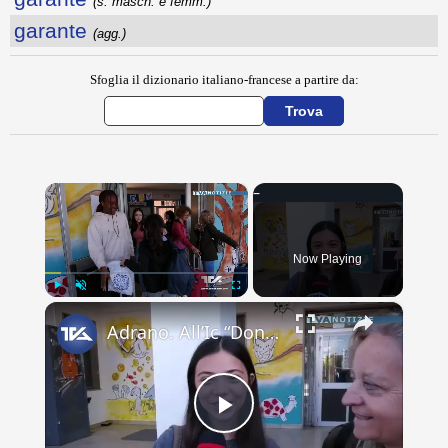
(s. masch. e femm.)
garante
(agg.)
Sfoglia il dizionario italiano-francese a partire da:
×
Now Playing
×
Play
Unmute
Fullscreen
Adrano. All’Ic “Don Antonino La Mela” concluso scambio culturale. Lacrime e abbracci alla partenza d
Play