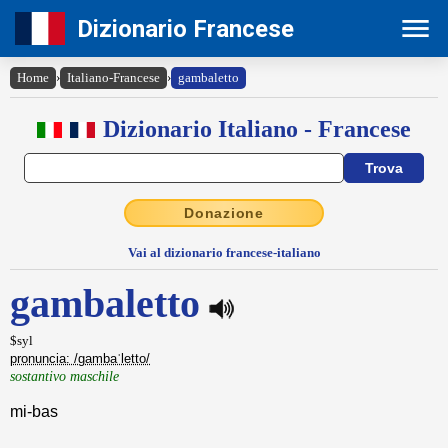
Dizionario Francese
Home
›
Italiano-Francese
›
gambaletto
Dizionario Italiano - Francese
Donazione
Vai al dizionario francese-italiano
gambaletto
$syl
pronuncia: /gambaˈletto/
sostantivo maschile
mi-bas