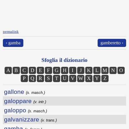
permalink
‹ gamba
gamberetto ›
Sfoglia il dizionario
A
B
C
D
E
F
G
H
I
J
K
L
M
N
O
P
Q
R
S
T
U
V
W
X
Y
Z
gallone
(s. masch.)
galoppare
(v. intr.)
galoppo
(s. masch.)
galvanizzare
(v. trans.)
gamba