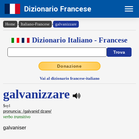
Dizionario Francese
Home
›
Italiano-Francese
›
galvanizzare
Dizionario Italiano - Francese
Donazione
Vai al dizionario francese-italiano
galvanizzare
$syl
pronuncia: /galvanidˈdzare/
verbo transitivo
galvaniser