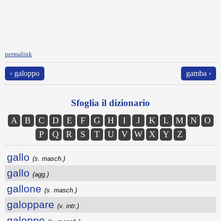
permalink
‹ galoppo
gamba ›
Sfoglia il dizionario
A
B
C
D
E
F
G
H
I
J
K
L
M
N
O
P
Q
R
S
T
U
V
W
X
Y
Z
gallo
(s. masch.)
gallo
(agg.)
gallone
(s. masch.)
galoppare
(v. intr.)
galoppo