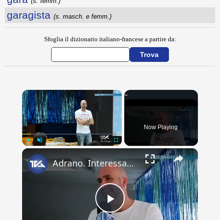
(s. femm.)
garagista
(s. masch. e femm.)
Sfoglia il dizionario italiano-francese a partire da:
×
Now Playing
×
Play
Unmute
Fullscreen
Adrano. Interessante incontro al liceo “Verga” con il prof. Fabio Gamberini. Studenti del Linguistic
Play