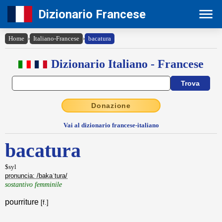
Dizionario Francese
Home
›
Italiano-Francese
›
bacatura
Dizionario Italiano - Francese
Donazione
Vai al dizionario francese-italiano
bacatura
$syl
pronuncia: /bakaˈtura/
sostantivo femminile
pourriture
[f.]