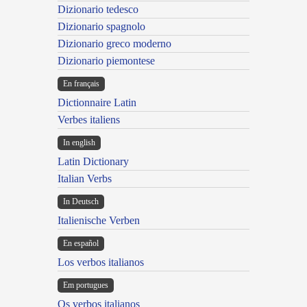
Dizionario tedesco
Dizionario spagnolo
Dizionario greco moderno
Dizionario piemontese
En français
Dictionnaire Latin
Verbes italiens
In english
Latin Dictionary
Italian Verbs
In Deutsch
Italienische Verben
En español
Los verbos italianos
Em portugues
Os verbos italianos