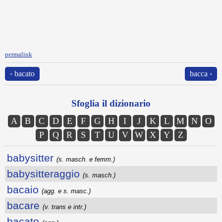
permalink
‹ bacato
bacca ›
Sfoglia il dizionario
A
B
C
D
E
F
G
H
I
J
K
L
M
N
O
P
Q
R
S
T
U
V
W
X
Y
Z
babysitter
(s. masch. e femm.)
babysitteraggio
(s. masch.)
bacaio
(agg. e s. masc.)
bacare
(v. trans e intr.)
bacato