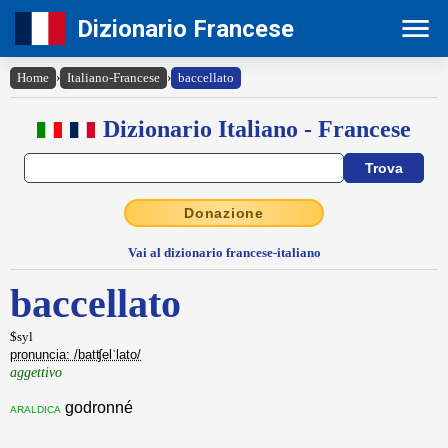
Dizionario Francese
Home
›
Italiano-Francese
›
baccellato
Dizionario Italiano - Francese
Donazione
Vai al dizionario francese-italiano
baccellato
$syl
pronuncia: /batʧelˈlato/
aggettivo
godronné
araldica