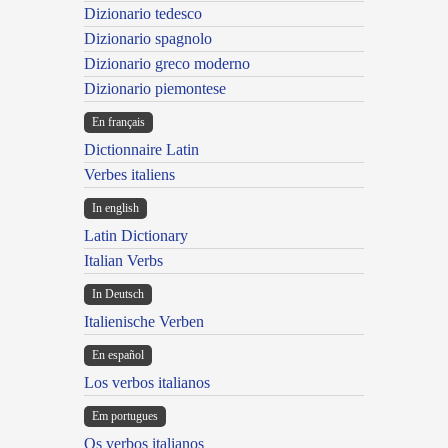
Dizionario tedesco
Dizionario spagnolo
Dizionario greco moderno
Dizionario piemontese
En français
Dictionnaire Latin
Verbes italiens
In english
Latin Dictionary
Italian Verbs
In Deutsch
Italienische Verben
En español
Los verbos italianos
Em portugues
Os verbos italianos