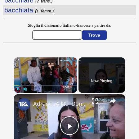
bacchiare
(v. trans.)
bacchiata
(s. femm.)
Sfoglia il dizionario italiano-francese a partire da:
×
Now Playing
×
Play
Unmute
Fullscreen
Adrano. All’Ic “Don Antonino La Mela” concluso scambio culturale. Lacrime e abbracci alla partenza d
Play