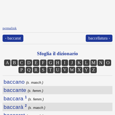
permalink
‹ baccarat
baccellatura ›
Sfoglia il dizionario
A
B
C
D
E
F
G
H
I
J
K
L
M
N
O
P
Q
R
S
T
U
V
W
X
Y
Z
baccano
(s. masch.)
baccante
(s. femm.)
1
baccara
(s. femm.)
2
baccarà
(s. masch.)