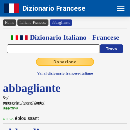
Dizionario Francese
Home
›
Italiano-Francese
›
abbagliante
Dizionario Italiano - Francese
Donazione
Vai al dizionario francese-italiano
abbagliante
$syl
pronuncia: /abbaʎˈʎante/
aggettivo
éblouissant
ottica