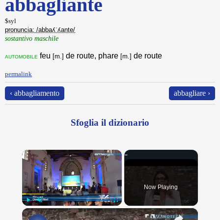
abbagliante
$syl
pronuncia: /abbaʎˈʎante/
sostantivo maschile
feu
de route, phare
de route
automobile
[m.]
[m.]
permalink
‹ abbagliamento
abbagliare ›
Sfoglia il dizionario
×
Now Playing
×
Play
Unmute
Fullscreen