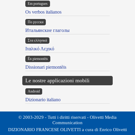
Em portugues
Os verbos italianos
По русски
Итальянские глаголы
Στα ελληνικά
Ιταλικό Λεχικό
Ën piemontèis
Dissionari piemontèis
Le nostre applicazioni mobili
Android
Dizionario italiano
© 2003-2029 - Tutti i diritti riservati - Olivetti Media
Communication
DIZIONARIO FRANCESE OLIVETTI a cura di Enrico Olivetti