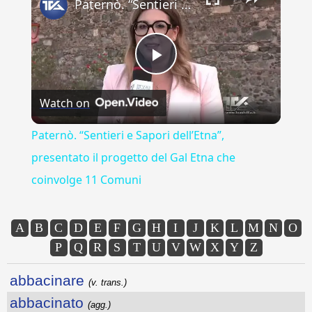
Paternò. “Sentieri e Sapori dell’Etna”, presentato il progetto del Gal Etna che coinvolge 11 Comuni
Play
Watch on
Video
Paternò. “Sentieri e Sapori dell’Etna”,
presentato il progetto del Gal Etna che
coinvolge 11 Comuni
A
B
C
D
E
F
G
H
I
J
K
L
M
N
O
P
Q
R
S
T
U
V
W
X
Y
Z
abbacinare
(v. trans.)
abbacinato
(agg.)