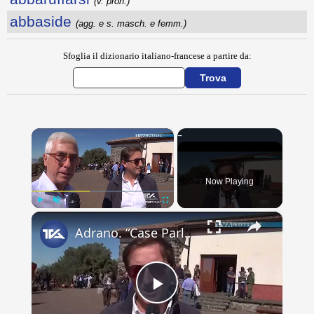
(v. pron.)
abbaside
(agg. e s. masch. e femm.)
Sfoglia il dizionario italiano-francese a partire da:
×
Now Playing
×
Play
Unmute
Fullscreen
Adrano. “Case Parlata”. Il presidente del Parco dell’Etna, Carlo Caputo. “Un presidio per la tutela
Play