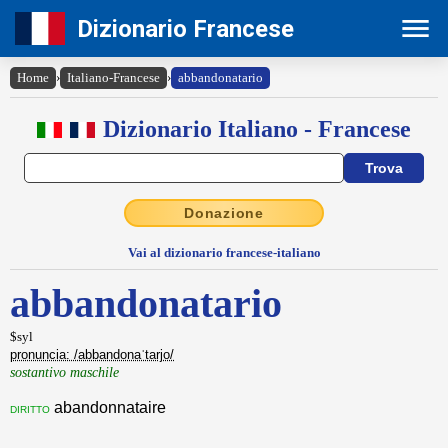
Dizionario Francese
Home
›
Italiano-Francese
›
abbandonatario
Dizionario Italiano - Francese
Donazione
Vai al dizionario francese-italiano
abbandonatario
$syl
pronuncia: /abbandonaˈtarjo/
sostantivo maschile
abandonnataire
diritto