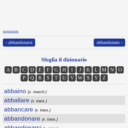
permalink
‹ abbandonarsi
abbandonato ›
Sfoglia il dizionario
A
B
C
D
E
F
G
H
I
J
K
L
M
N
O
P
Q
R
S
T
U
V
W
X
Y
Z
abbaino
(s. masch.)
abballare
(v. trans.)
abbancare
(v. trans.)
abbandonare
(v. trans.)
abbandonarsi