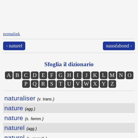
permalink
‹ naturel
nauséabond ›
Sfoglia il dizionario
A
B
C
D
E
F
G
H
I
J
K
L
M
N
O
P
Q
R
S
T
U
V
W
X
Y
Z
naturaliser
(v. trans.)
nature
(agg.)
nature
(s. femm.)
naturel
(agg.)
naturel