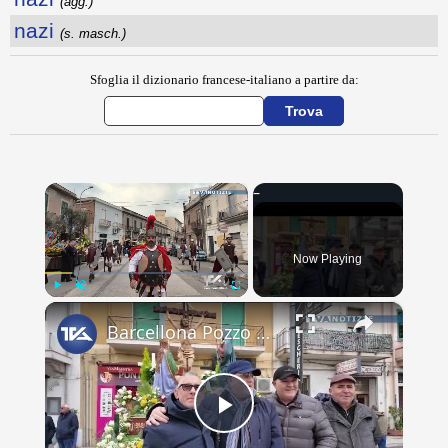
(agg.)
nazi
(s. masch.)
Sfoglia il dizionario francese-italiano a partire da:
×
Now Playing
×
Play
Unmute
Fullscreen
Barcellona Pozzo di Gotto. Niente Varette: una scelta tra fede e tutela
Play