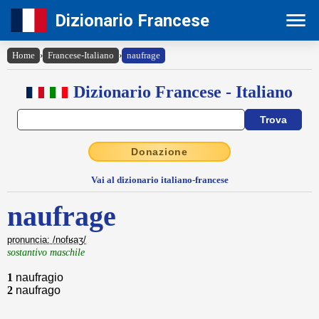
Dizionario Francese
Home
›
Francese-Italiano
›
naufrage
Dizionario Francese - Italiano
Donazione
Vai al dizionario italiano-francese
naufrage
pronuncia: /nofʁaʒ/
sostantivo maschile
1
naufragio
2
naufrago