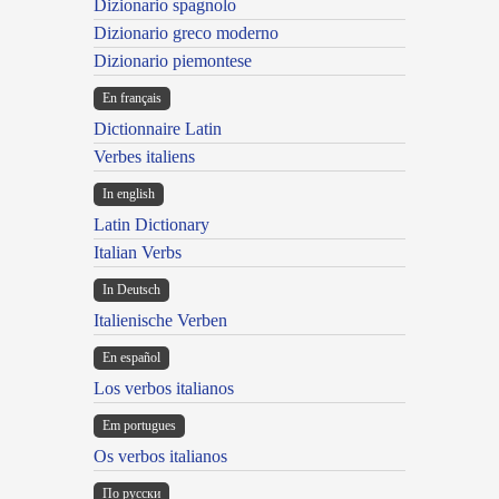
Dizionario spagnolo
Dizionario greco moderno
Dizionario piemontese
En français
Dictionnaire Latin
Verbes italiens
In english
Latin Dictionary
Italian Verbs
In Deutsch
Italienische Verben
En español
Los verbos italianos
Em portugues
Os verbos italianos
По русски