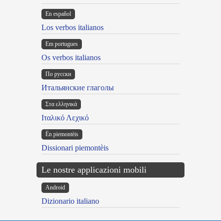
En español
Los verbos italianos
Em portugues
Os verbos italianos
По русски
Итальянские глаголы
Στα ελληνικά
Ιταλικό Λεχικό
Ën piemontèis
Dissionari piemontèis
Le nostre applicazioni mobili
Android
Dizionario italiano