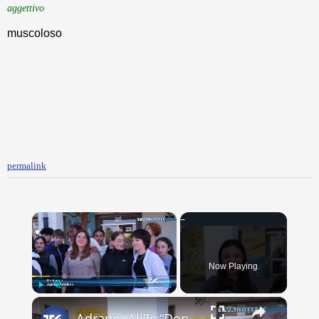
aggettivo
muscoloso
permalink
×
Now Playing
×
Play
Unmute
Fullscreen
Adrano. All’Ic “Don Antonino La Mela” concluso scambio culturale. Lacrime e abbracci alla partenza d