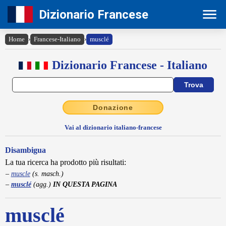
Dizionario Francese
Home
›
Francese-Italiano
›
musclé
Dizionario Francese - Italiano
Donazione
Vai al dizionario italiano-francese
Disambigua
La tua ricerca ha prodotto più risultati:
muscle
(s. masch.)
musclé
(agg.)
IN QUESTA PAGINA
musclé