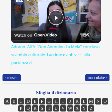
Play
Watch on
Video
Adrano. All’Ic “Don Antonino La Mela” concluso
scambio culturale. Lacrime e abbracci alla
partenza d
‹ muscle
musculaire ›
Sfoglia il dizionario
A
B
C
D
E
F
G
H
I
J
K
L
M
N
O
P
Q
R
S
T
U
V
W
X
Y
Z