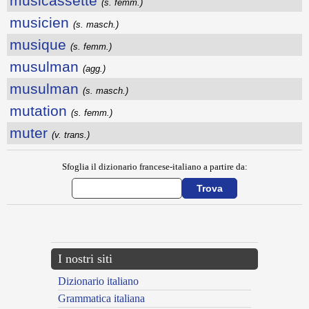
musicassette
(s. femm.)
musicien
(s. masch.)
musique
(s. femm.)
musulman
(agg.)
musulman
(s. masch.)
mutation
(s. femm.)
muter
(v. trans.)
Sfoglia il dizionario francese-italiano a partire da:
---CACHE---
I nostri siti
Dizionario italiano
Grammatica italiana