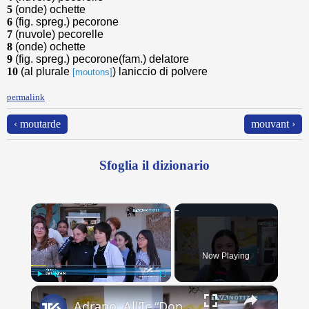
5
(onde) ochette
6
(fig. spreg.) pecorone
7
(nuvole) pecorelle
8
(onde) ochette
9
(fig. spreg.) pecorone(fam.) delatore
10
(al plurale
) laniccio di polvere
[moutons]
permalink
‹ moutarde
mouvant ›
Sfoglia il dizionario
×
Now Playing
×
Play
Unmute
Fullscreen
Adrano. All’Ic “Don Antonino La Mela” concluso scambio culturale. Lacrime e abbracci alla partenza d