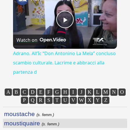
Play
Watch on
Video
Adrano. All’Ic “Don Antonino La Mela” concluso
scambio culturale. Lacrime e abbracci alla
partenza d
A
B
C
D
E
F
G
H
I
J
K
L
M
N
O
P
Q
R
S
T
U
V
W
X
Y
Z
moustache
(s. femm.)
moustiquaire
(s. femm.)