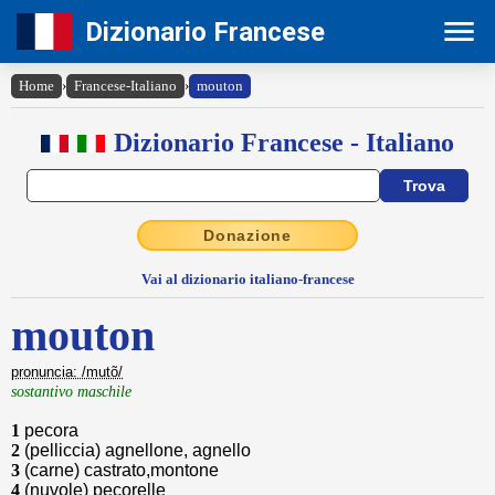
Dizionario Francese
Home
›
Francese-Italiano
›
mouton
Dizionario Francese - Italiano
Donazione
Vai al dizionario italiano-francese
mouton
pronuncia: /mutõ/
sostantivo maschile
1
pecora
2
(pelliccia) agnellone, agnello
3
(carne) castrato,montone
4
(nuvole) pecorelle