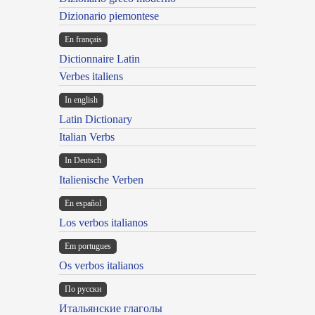
Dizionario piemontese
En français
Dictionnaire Latin
Verbes italiens
In english
Latin Dictionary
Italian Verbs
In Deutsch
Italienische Verben
En español
Los verbos italianos
Em portugues
Os verbos italianos
По русски
Итальянские глаголы