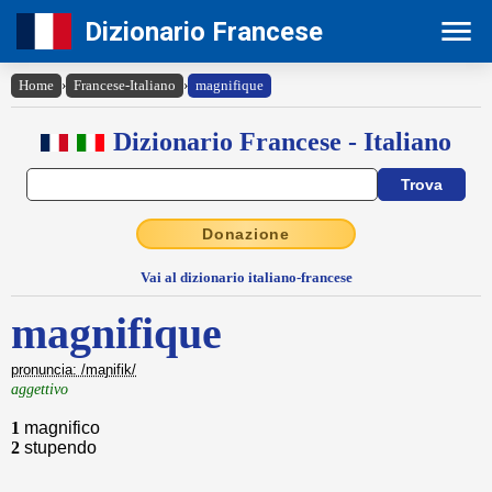
Dizionario Francese
Home
›
Francese-Italiano
›
magnifique
Dizionario Francese - Italiano
Donazione
Vai al dizionario italiano-francese
magnifique
pronuncia: /maɲifik/
aggettivo
1
magnifico
2
stupendo