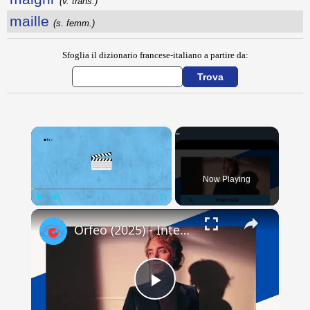
(v. trans.)
maille
(s. femm.)
Sfoglia il dizionario francese-italiano a partire da:
×
Now Playing
×
Play
Unmute
Fullscreen
Orfeo (2025) - Intervista all'attore Luca Vergoni
Play