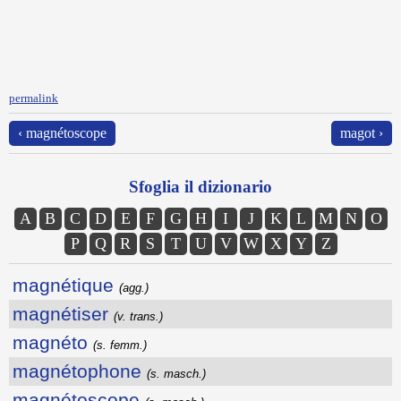
permalink
‹ magnétoscope
magot ›
Sfoglia il dizionario
A
B
C
D
E
F
G
H
I
J
K
L
M
N
O
P
Q
R
S
T
U
V
W
X
Y
Z
magnétique
(agg.)
magnétiser
(v. trans.)
magnéto
(s. femm.)
magnétophone
(s. masch.)
magnétoscope