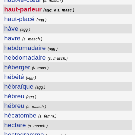
(s. masch.)
haut-parleur
(agg. e s. masc.)
haut-placé
(agg.)
hâve
(agg.)
havre
(s. masch.)
hebdomadaire
(agg.)
hebdomadaire
(s. masch.)
héberger
(v. trans.)
hébété
(agg.)
hébraïque
(agg.)
hébreu
(agg.)
hébreu
(s. masch.)
hécatombe
(s. femm.)
hectare
(s. masch.)
hectogramme