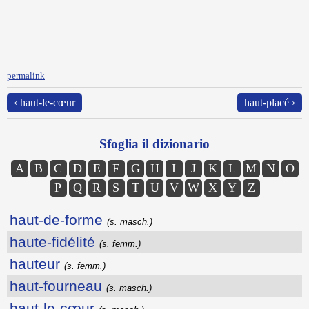
permalink
‹ haut-le-cœur
haut-placé ›
Sfoglia il dizionario
A
B
C
D
E
F
G
H
I
J
K
L
M
N
O
P
Q
R
S
T
U
V
W
X
Y
Z
haut-de-forme
(s. masch.)
haute-fidélité
(s. femm.)
hauteur
(s. femm.)
haut-fourneau
(s. masch.)
haut-le-cœur