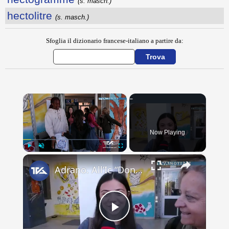
(s. masch.)
hectolitre
(s. masch.)
Sfoglia il dizionario francese-italiano a partire da:
×
Now Playing
×
Play
Unmute
Fullscreen
Adrano. All’Ic “Don Antonino La Mela” concluso scambio culturale. Lacrime e abbracci alla partenza d
Play