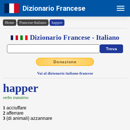
Dizionario Francese
Home
›
Francese-Italiano
›
happer
Dizionario Francese - Italiano
Donazione
Vai al dizionario italiano-francese
happer
verbo transitivo
1
acciuffare
2
afferrare
3
(di animali) azzannare