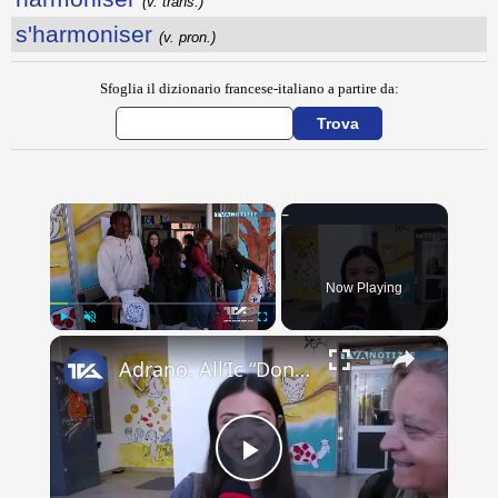
(v. trans.)
s'harmoniser
(v. pron.)
Sfoglia il dizionario francese-italiano a partire da:
×
Now Playing
×
Play
Unmute
Fullscreen
Adrano. All’Ic “Don Antonino La Mela” concluso scambio culturale. Lacrime e abbracci alla partenza d
Play