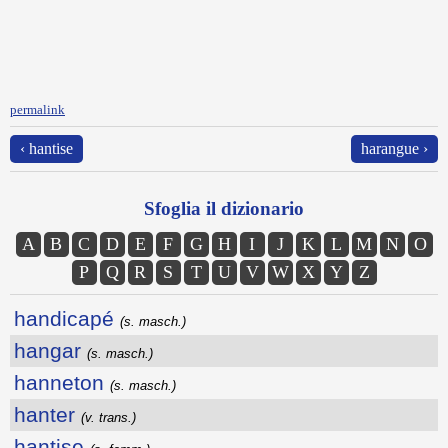
permalink
‹ hantise
harangue ›
Sfoglia il dizionario
A
B
C
D
E
F
G
H
I
J
K
L
M
N
O
P
Q
R
S
T
U
V
W
X
Y
Z
handicapé
(s. masch.)
hangar
(s. masch.)
hanneton
(s. masch.)
hanter
(v. trans.)
hantise