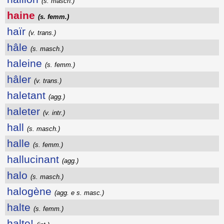
(s. masch.)
haine
(s. femm.)
haïr
(v. trans.)
hâle
(s. masch.)
haleine
(s. femm.)
hâler
(v. trans.)
haletant
(agg.)
haleter
(v. intr.)
hall
(s. masch.)
halle
(s. femm.)
hallucinant
(agg.)
halo
(s. masch.)
halogène
(agg. e s. masc.)
halte
(s. femm.)
halte!