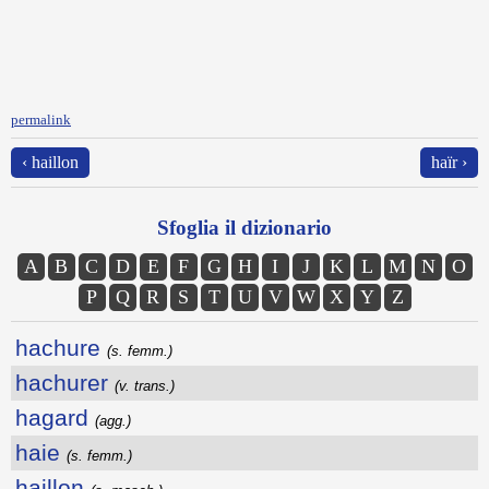
permalink
‹ haillon
haïr ›
Sfoglia il dizionario
A
B
C
D
E
F
G
H
I
J
K
L
M
N
O
P
Q
R
S
T
U
V
W
X
Y
Z
hachure
(s. femm.)
hachurer
(v. trans.)
hagard
(agg.)
haie
(s. femm.)
haillon