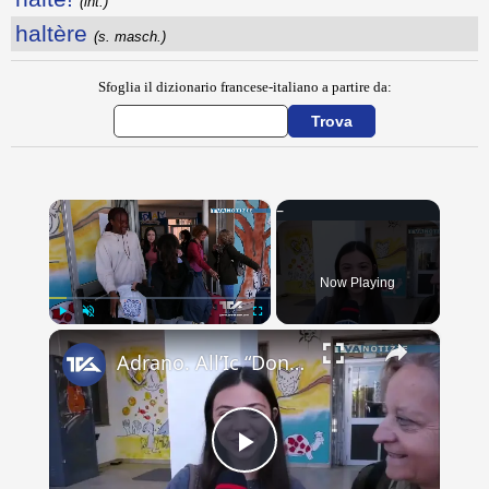
(int.)
haltère
(s. masch.)
Sfoglia il dizionario francese-italiano a partire da:
×
Now Playing
×
Play
Unmute
Fullscreen
Adrano. All’Ic “Don Antonino La Mela” concluso scambio culturale. Lacrime e abbracci alla partenza d
Play