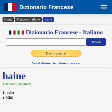
Dizionario Francese
Home
›
Francese-Italiano
›
haine
Dizionario Francese - Italiano
Donazione
Vai al dizionario italiano-francese
haine
sostantivo femminile
1
astio
2
odio