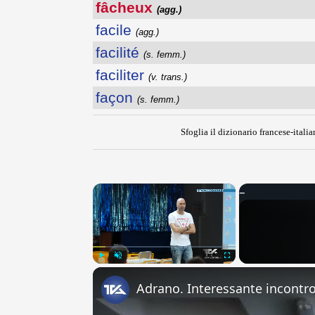
fâcheux
(agg.)
facile
(agg.)
facilité
(s. femm.)
faciliter
(v. trans.)
façon
(s. femm.)
Sfoglia il dizionario francese-italia
×
Play
Unmute
Fullscreen