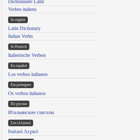
Dictionnaire Latin
Verbes italiens
In english
Latin Dictionary
Italian Verbs
In Deutsch
Italienische Verben
En español
Los verbos italianos
Em portugues
Os verbos italianos
По русски
Итальянские глаголы
Στα ελληνικά
Ιταλικό Λεχικό