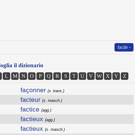
facile ›
oglia il dizionario
L
M
N
O
P
Q
R
S
T
U
V
W
X
Y
Z
façonner
(v. trans.)
facteur
(s. masch.)
factice
(agg.)
factieux
(agg.)
factieux
(s. masch.)