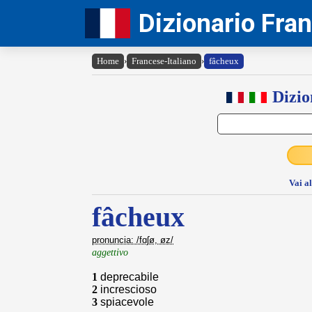
Dizionario Fra
Home
›
Francese-Italiano
›
fâcheux
Dizio
Vai a
fâcheux
pronuncia: /fɑʃø, øz/
aggettivo
1
deprecabile
2
increscioso
3
spiacevole