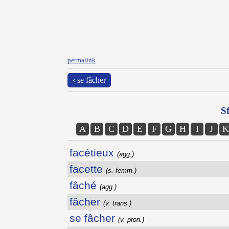
permalink
‹ se fâcher
Sf
A
B
C
D
E
F
G
H
I
J
K
facétieux
(agg.)
facette
(s. femm.)
fâché
(agg.)
fâcher
(v. trans.)
se fâcher
(v. pron.)