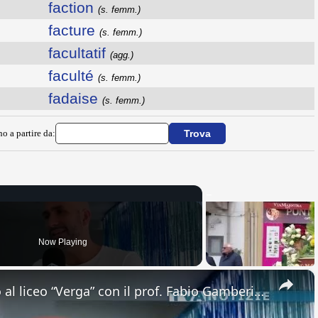
faction
(s. femm.)
facture
(s. femm.)
facultatif
(agg.)
faculté
(s. femm.)
fadaise
(s. femm.)
no a partire da:
Now Playing
×
Adrano. Interessante incontro al liceo “Verga” con il prof. Fabio Gamberini. Studenti del Linguistic