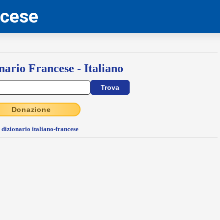
ncese
nario Francese - Italiano
Donazione
l dizionario italiano-francese