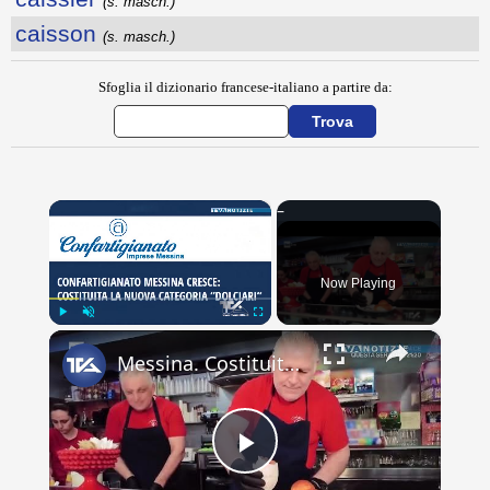
(s. masch.)
caisson
(s. masch.)
Sfoglia il dizionario francese-italiano a partire da:
×
Now Playing
×
Play
Unmute
Fullscreen
Messina. Costituita la nuova categoria “Dolciari” all’interno di Confartigianato
Play