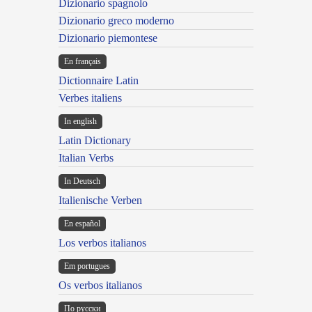
Dizionario spagnolo
Dizionario greco moderno
Dizionario piemontese
En français
Dictionnaire Latin
Verbes italiens
In english
Latin Dictionary
Italian Verbs
In Deutsch
Italienische Verben
En español
Los verbos italianos
Em portugues
Os verbos italianos
По русски