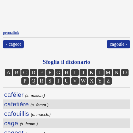
permalink
‹ cageot
cagoule ›
Sfoglia il dizionario
A
B
C
D
E
F
G
H
I
J
K
L
M
N
O
P
Q
R
S
T
U
V
W
X
Y
Z
caféier
(s. masch.)
cafetière
(s. femm.)
cafouillis
(s. masch.)
cage
(s. femm.)
cageot