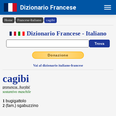
Dizionario Francese
Home
›
Francese-Italiano
›
cagibi
Dizionario Francese - Italiano
Donazione
Vai al dizionario italiano-francese
cagibi
pronuncia: /kaʒibi/
sostantivo maschile
1
bugigattolo
2
(fam.) sgabuzzino