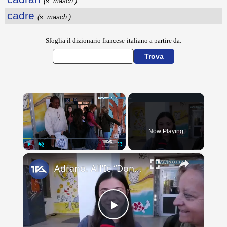
(s. masch.)
cadre
(s. masch.)
Sfoglia il dizionario francese-italiano a partire da:
×
Now Playing
×
Play
Unmute
Fullscreen
Adrano. All’Ic “Don Antonino La Mela” concluso scambio culturale. Lacrime e abbracci alla partenza d
Play