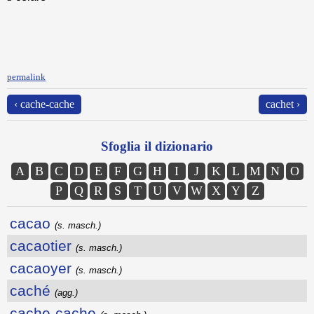
permalink
‹ cache-cache
cachet ›
Sfoglia il dizionario
A
B
C
D
E
F
G
H
I
J
K
L
M
N
O
P
Q
R
S
T
U
V
W
X
Y
Z
cacao
(s. masch.)
cacaotier
(s. masch.)
cacaoyer
(s. masch.)
caché
(agg.)
cache-cache