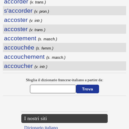
accorder
(v. trans.)
s'accorder
(v. pron.)
accoster
(v. intr.)
accoster
(v. trans.)
accotement
(s. masch.)
accouchée
(s. femm.)
accouchement
(s. masch.)
accoucher
(v. intr.)
Sfoglia il dizionario francese-italiano a partire da:
---CACHE---
I nostri siti
Dizionario italiano