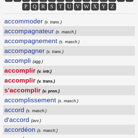
P
Q
R
S
T
U
V
W
X
Y
Z
accommoder
(v. trans.)
accompagnateur
(s. masch.)
accompagnement
(s. masch.)
accompagner
(v. trans.)
accompli
(agg.)
accomplir
(v. intr.)
accomplir
(v. trans.)
s'accomplir
(v. pron.)
accomplissement
(s. masch.)
accord
(s. masch.)
d'accord
(avv.)
accordéon
(s. masch.)