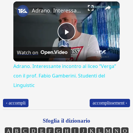
×
Play
Unmute
Fullscreen
Adrano. Interessante incontro al liceo “Verga” con il prof. Fabio Gamberini. Studenti del Linguistic
Play
Watch on
Video
Adrano. Interessante incontro al liceo “Verga”
con il prof. Fabio Gamberini. Studenti del
Linguistic
‹ accompli
accomplissement ›
Sfoglia il dizionario
A
B
C
D
E
F
G
H
I
J
K
L
M
N
O