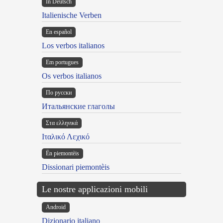
In Deutsch
Italienische Verben
En español
Los verbos italianos
Em portugues
Os verbos italianos
По русски
Итальянские глаголы
Στα ελληνικά
Ιταλικό Λεχικό
Ën piemontèis
Dissionari piemontèis
Le nostre applicazioni mobili
Android
Dizionario italiano