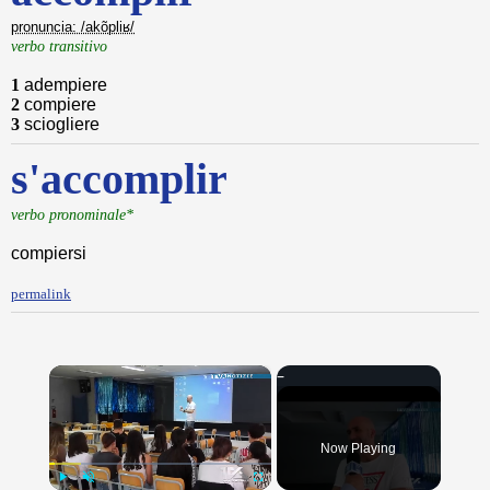
pronuncia: /akõpliʁ/
verbo transitivo
1
adempiere
2
compiere
3
sciogliere
s'accomplir
verbo pronominale*
compiersi
permalink
×
Now Playing