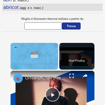
(s. masch.)
abricot
(agg. e s. masc.)
Sfoglia il dizionario francese-italiano a partire da:
×
Now Playing
×
Play
Unmute
Fullscreen
Orfeo (2025) - Intervista all'attore Luca Vergoni
Play