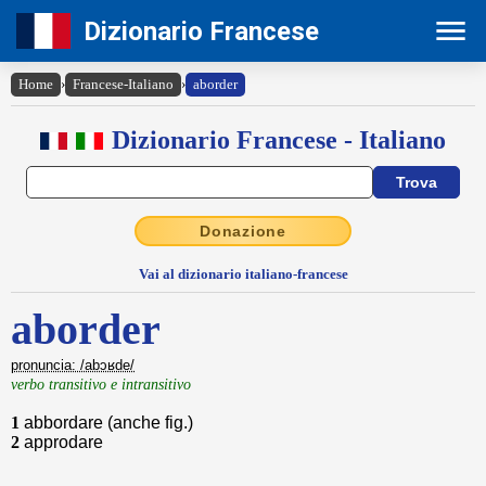
Dizionario Francese
Home
›
Francese-Italiano
›
aborder
Dizionario Francese - Italiano
Donazione
Vai al dizionario italiano-francese
aborder
pronuncia: /abɔʁde/
verbo transitivo e intransitivo
1
abbordare (anche fig.)
2
approdare