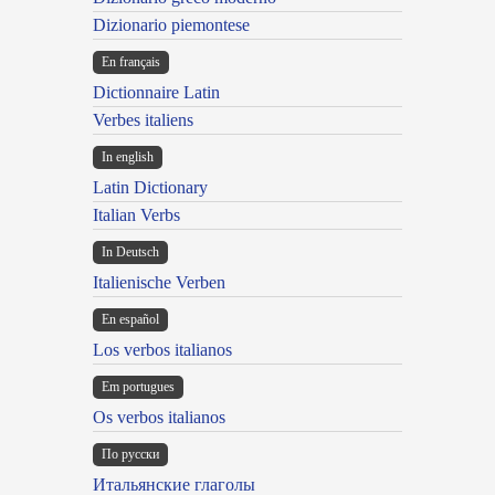
Dizionario piemontese
En français
Dictionnaire Latin
Verbes italiens
In english
Latin Dictionary
Italian Verbs
In Deutsch
Italienische Verben
En español
Los verbos italianos
Em portugues
Os verbos italianos
По русски
Итальянские глаголы