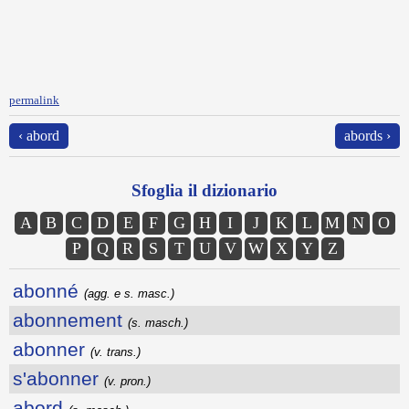
permalink
‹ abord
abords ›
Sfoglia il dizionario
A
B
C
D
E
F
G
H
I
J
K
L
M
N
O
P
Q
R
S
T
U
V
W
X
Y
Z
abonné
(agg. e s. masc.)
abonnement
(s. masch.)
abonner
(v. trans.)
s'abonner
(v. pron.)
abord