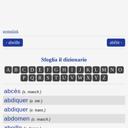
permalink
‹ abeille
abêtir ›
Sfoglia il dizionario
A
B
C
D
E
F
G
H
I
J
K
L
M
N
O
P
Q
R
S
T
U
V
W
X
Y
Z
abcès
(s. masch.)
abdiquer
(v. intr.)
abdiquer
(v. trans.)
abdomen
(s. masch.)
abeille