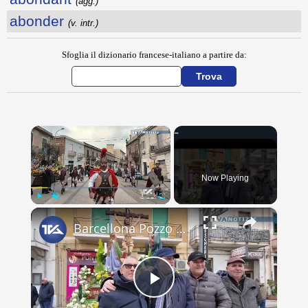
(agg.)
abonder
(v. intr.)
Sfoglia il dizionario francese-italiano a partire da:
×
Now Playing
×
Play
Unmute
Fullscreen
Barcellona Pozzo di Gotto. Niente Varette: una scelta tra fede e tutela
Play