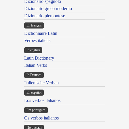
Dizionario spagnolo
Dizionario greco moderno
Dizionario piemontese
En français
Dictionnaire Latin
Verbes italiens
In english
Latin Dictionary
Italian Verbs
In Deutsch
Italienische Verben
En español
Los verbos italianos
Em portugues
Os verbos italianos
По русски