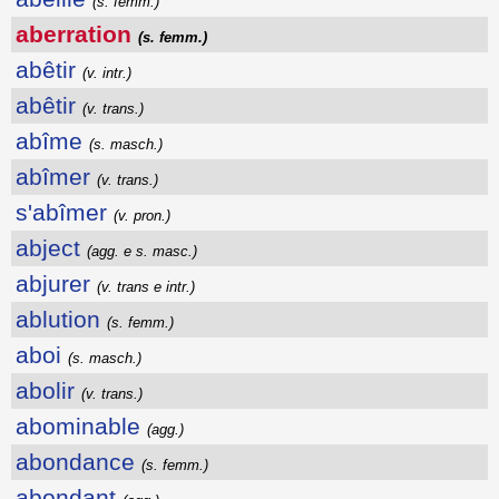
(s. femm.)
aberration
(s. femm.)
abêtir
(v. intr.)
abêtir
(v. trans.)
abîme
(s. masch.)
abîmer
(v. trans.)
s'abîmer
(v. pron.)
abject
(agg. e s. masc.)
abjurer
(v. trans e intr.)
ablution
(s. femm.)
aboi
(s. masch.)
abolir
(v. trans.)
abominable
(agg.)
abondance
(s. femm.)
abondant