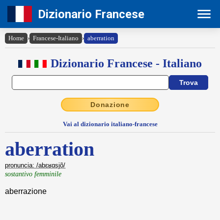
Dizionario Francese
Home
›
Francese-Italiano
›
aberration
Dizionario Francese - Italiano
Donazione
Vai al dizionario italiano-francese
aberration
pronuncia: /abɛʁɑsjõ/
sostantivo femminile
aberrazione