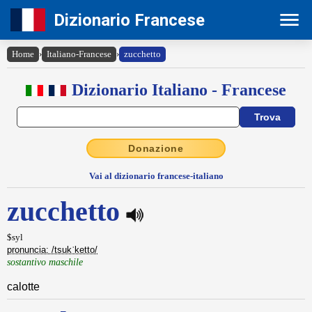
Dizionario Francese
Home
›
Italiano-Francese
›
zucchetto
Dizionario Italiano - Francese
Donazione
Vai al dizionario francese-italiano
zucchetto
$syl
pronuncia: /tsukˈketto/
sostantivo maschile
calotte