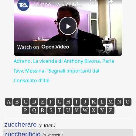
Adrano. La vicenda di Anthony Bivona. Parla l’avv. Messina. “Segnali importanti dal Consolato d’Ital
Play
Watch on
Video
Adrano. La vicenda di Anthony Bivona. Parla
l’avv. Messina. “Segnali importanti dal
Consolato d’Ital
A
B
C
D
E
F
G
H
I
J
K
L
M
N
O
P
Q
R
S
T
U
V
W
X
Y
Z
zuccherare
(v. trans.)
zuccherificio
(s. masch.)