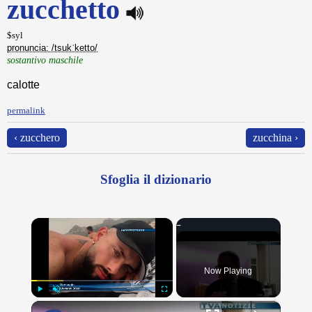
zucchetto
$syl
pronuncia: /tsukˈketto/
sostantivo maschile
calotte
permalink
‹ zucchero
zucchina ›
Sfoglia il dizionario
×
Now Playing
×
Play
Unmute
Fullscreen