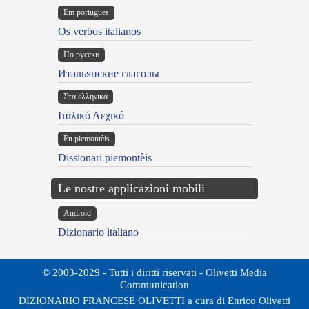
Em portugues
Os verbos italianos
По русски
Итальянские глаголы
Στα ελληνικά
Ιταλικό Λεχικό
Ën piemontèis
Dissionari piemontèis
Le nostre applicazioni mobili
Android
Dizionario italiano
© 2003-2029 - Tutti i diritti riservati - Olivetti Media
Communication
DIZIONARIO FRANCESE OLIVETTI a cura di Enrico Olivetti